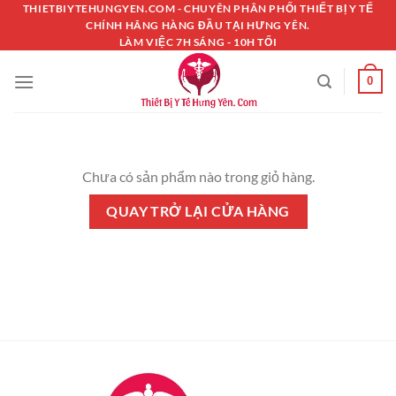
Chuyển
THIETBIYTEHUNGYEN.COM - CHUYÊN PHÂN PHỐI THIẾT BỊ Y TẾ
CHÍNH HÃNG HÀNG ĐẦU TẠI HƯNG YÊN.
đến
LÀM VIỆC 7H SÁNG - 10H TỐI
nội
dung
0
Chưa có sản phẩm nào trong giỏ hàng.
QUAY TRỞ LẠI CỬA HÀNG