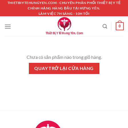
Chuyển
THIETBIYTEHUNGYEN.COM - CHUYÊN PHÂN PHỐI THIẾT BỊ Y TẾ
CHÍNH HÃNG HÀNG ĐẦU TẠI HƯNG YÊN.
đến
LÀM VIỆC 7H SÁNG - 10H TỐI
nội
dung
0
Chưa có sản phẩm nào trong giỏ hàng.
QUAY TRỞ LẠI CỬA HÀNG