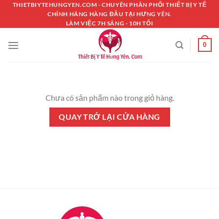
Chuyển
THIETBIYTEHUNGYEN.COM - CHUYÊN PHÂN PHỐI THIẾT BỊ Y TẾ
CHÍNH HÃNG HÀNG ĐẦU TẠI HƯNG YÊN.
đến
LÀM VIỆC 7H SÁNG - 10H TỐI
nội
dung
0
Chưa có sản phẩm nào trong giỏ hàng.
QUAY TRỞ LẠI CỬA HÀNG