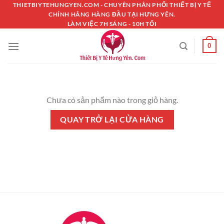
Chuyển
THIETBIYTEHUNGYEN.COM - CHUYÊN PHÂN PHỐI THIẾT BỊ Y TẾ
CHÍNH HÃNG HÀNG ĐẦU TẠI HƯNG YÊN.
đến
LÀM VIỆC 7H SÁNG - 10H TỐI
nội
dung
0
Chưa có sản phẩm nào trong giỏ hàng.
QUAY TRỞ LẠI CỬA HÀNG