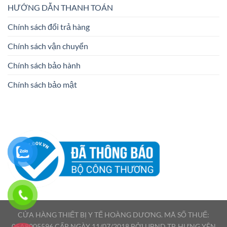
HƯỚNG DẪN THANH TOÁN
Chính sách đổi trả hàng
Chính sách vận chuyển
Chính sách bảo hành
Chính sách bảo mật
CỬA HÀNG THIẾT BỊ Y TẾ HOÀNG DƯƠNG. MÃ SỐ THUẾ:
05A8005596 CẤP NGÀY 11/07/2018 BỞI UBND TP. HƯNG YÊN