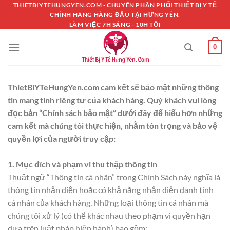
Chuyển
THIETBIYTEHUNGYEN.COM - CHUYÊN PHÂN PHỐI THIẾT BỊ Y TẾ
CHÍNH HÃNG HÀNG ĐẦU TẠI HƯNG YÊN.
đến
LÀM VIỆC 7H SÁNG - 10H TỐI
nội
dung
0
ThietBiYTeHungYen.com cam kết sẽ bảo mật những thông
tin mang tính riêng tư của khách hàng. Quý khách vui lòng
đọc bản “Chính sách bảo mật” dưới đây để hiểu hơn những
cam kết mà chúng tôi thực hiện, nhằm tôn trọng và bảo vệ
quyền lợi của người truy cập:
1. Mục đích và phạm vi thu thập thông tin
Thuật ngữ “Thông tin cá nhân” trong Chính Sách này nghĩa là
thông tin nhận diện hoặc có khả năng nhận diện danh tính
cá nhân của khách hàng. Những loại thông tin cá nhân mà
chúng tôi xử lý (có thể khác nhau theo phạm vi quyền hạn
dựa trên luật pháp hiện hành) bao gồm: