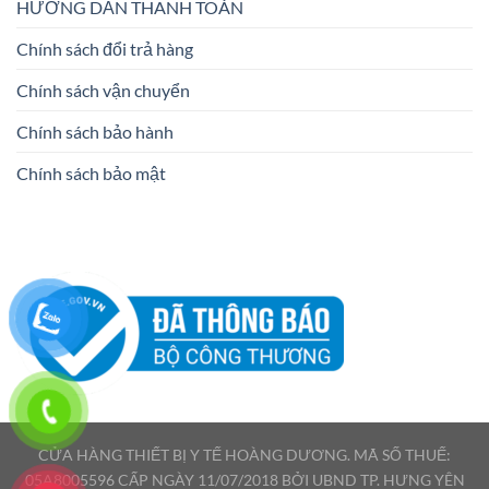
HƯỚNG DẪN THANH TOÁN
Chính sách đổi trả hàng
Chính sách vận chuyển
Chính sách bảo hành
Chính sách bảo mật
CỬA HÀNG THIẾT BỊ Y TẾ HOÀNG DƯƠNG. MÃ SỐ THUẾ:
05A8005596 CẤP NGÀY 11/07/2018 BỞI UBND TP. HƯNG YÊN