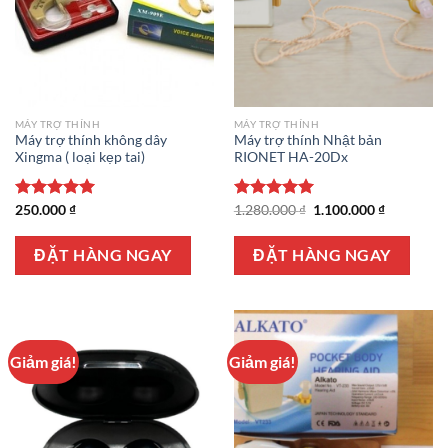
MÁY TRỢ THÍNH
MÁY TRỢ THÍNH
Máy trợ thính không dây
Máy trợ thính Nhật bản
Xingma ( loại kẹp tai)
RIONET HA-20Dx
Giá
Giá
Được xếp
250.000
₫
Được xếp
1.280.000
₫
1.100.000
₫
gốc
hiện
hạng
5.00
hạng
5.00
là:
tại
5 sao
5 sao
1.280.000 ₫.
là:
ĐẶT HÀNG NGAY
ĐẶT HÀNG NGAY
1.100.000 
Giảm giá!
Giảm giá!