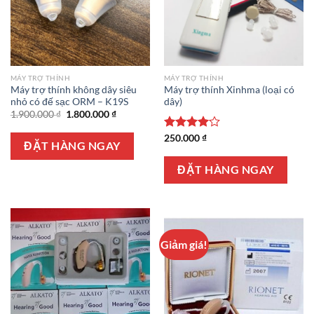
MÁY TRỢ THÍNH
MÁY TRỢ THÍNH
Máy trợ thính không dây siêu
Máy trợ thính Xinhma (loại có
nhỏ có đế sạc ORM – K19S
dây)
Giá
Giá
1.900.000
₫
1.800.000
₫
gốc
hiện
là:
tại
Được
250.000
₫
1.900.000 ₫.
là:
ĐẶT HÀNG NGAY
xếp hạng
1.800.000 ₫.
4.00
5
ĐẶT HÀNG NGAY
sao
Giảm giá!