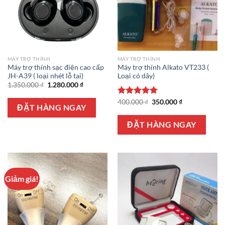
MÁY TRỢ THÍNH
MÁY TRỢ THÍNH
Máy trợ thính sạc điện cao cấp
Máy trợ thính Alkato VT233 (
JH-A39 ( loại nhét lỗ tai)
Loại có dây)
Giá
Giá
1.350.000
₫
1.280.000
₫
gốc
hiện
là:
tại
Giá
Giá
Được xếp
400.000
₫
350.000
₫
1.350.000 ₫.
là:
ĐẶT HÀNG NGAY
gốc
hiện
hạng
5.00
1.280.000 ₫.
là:
tại
5 sao
400.000 ₫.
là:
ĐẶT HÀNG NGAY
350.000 ₫.
Giảm giá!