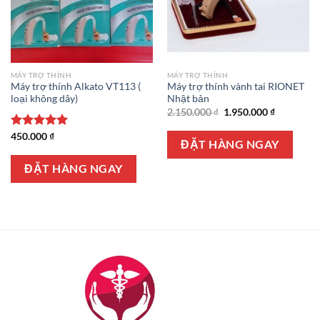
MÁY TRỢ THÍNH
MÁY TRỢ THÍNH
Máy trợ thính Alkato VT113 (
Máy trợ thính vành tai RIONET
loại không dây)
Nhật bản
Giá
Giá
2.150.000
₫
1.950.000
₫
gốc
hiện
là:
tại
Được xếp
450.000
₫
2.150.000 ₫.
là:
ĐẶT HÀNG NGAY
hạng
5.00
1.950.000 
5 sao
ĐẶT HÀNG NGAY