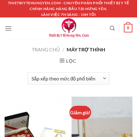
Chuyển
THIETBIYTEHUNGYEN.COM - CHUYÊN PHÂN PHỐI THIẾT BỊ Y TẾ
CHÍNH HÃNG HÀNG ĐẦU TẠI HƯNG YÊN.
đến
LÀM VIỆC 7H SÁNG - 10H TỐI
nội
dung
0
TRANG CHỦ
/
MÁY TRỢ THÍNH
LỌC
Giảm giá!