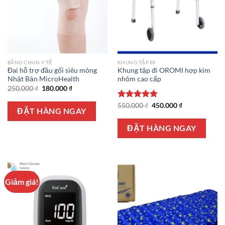
BĂNG CHUN Y TẾ
KHUNG TẬP ĐI
Đai hỗ trợ đầu gối siêu mỏng
Khung tập đi OROMI hợp kim
Nhật Bản MicroHealth
nhôm cao cấp
Giá
Giá
250.000
₫
180.000
₫
gốc
hiện
là:
tại
Giá
Giá
Được xếp
550.000
₫
450.000
₫
250.000 ₫.
là:
ĐẶT HÀNG NGAY
gốc
hiện
hạng
5.00
180.000 ₫.
là:
tại
5 sao
550.000 ₫.
là:
ĐẶT HÀNG NGAY
450.000 ₫.
Giảm giá!