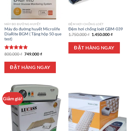
MÁY ĐO ĐƯỜNG HUYẾT
ĐỆM HƠI CHỐNG LOÉT
Máy đo đường huyết Microlife
Đệm hơi chống loét GBM-039
DiaRite BGM ( Tặng hộp 50 que
Giá
Giá
1.750.000
₫
1.450.000
₫
gốc
hiện
test)
là:
tại
1.750.000 ₫.
là:
ĐẶT HÀNG NGAY
1.450.000 
Giá
Giá
Được xếp
800.000
₫
749.000
₫
gốc
hiện
hạng
5.00
là:
tại
5 sao
800.000 ₫.
là:
ĐẶT HÀNG NGAY
749.000 ₫.
Giảm giá!