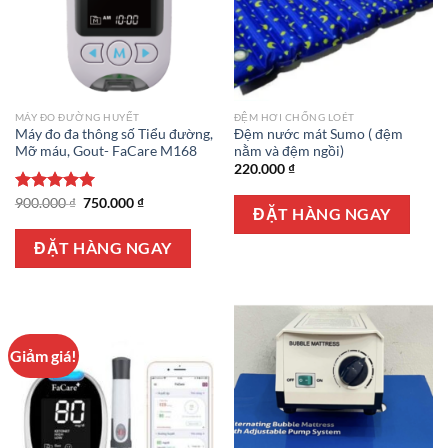
MÁY ĐO ĐƯỜNG HUYẾT
ĐỆM HƠI CHỐNG LOÉT
Máy đo đa thông số Tiểu đường,
Đệm nước mát Sumo ( đệm
Mỡ máu, Gout- FaCare M168
nằm và đệm ngồi)
220.000
₫
Giá
Giá
Được xếp
900.000
₫
750.000
₫
ĐẶT HÀNG NGAY
gốc
hiện
hạng
5.00
là:
tại
5 sao
900.000 ₫.
là:
ĐẶT HÀNG NGAY
750.000 ₫.
Giảm giá!