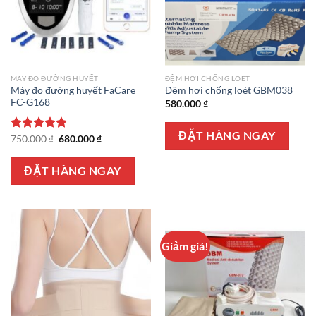
MÁY ĐO ĐƯỜNG HUYẾT
ĐỆM HƠI CHỐNG LOÉT
Máy đo đường huyết FaCare
Đệm hơi chống loét GBM038
FC-G168
580.000
₫
ĐẶT HÀNG NGAY
Giá
Giá
Được xếp
750.000
₫
680.000
₫
gốc
hiện
hạng
5.00
là:
tại
5 sao
750.000 ₫.
là:
ĐẶT HÀNG NGAY
680.000 ₫.
Giảm giá!