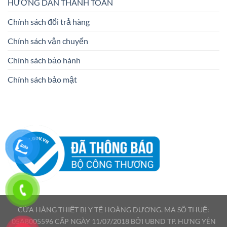
HƯỚNG DẪN THANH TOÁN
Chính sách đổi trả hàng
Chính sách vận chuyển
Chính sách bảo hành
Chính sách bảo mật
CỬA HÀNG THIẾT BỊ Y TẾ HOÀNG DƯƠNG. MÃ SỐ THUẾ:
05A8005596 CẤP NGÀY 11/07/2018 BỞI UBND TP. HƯNG YÊN