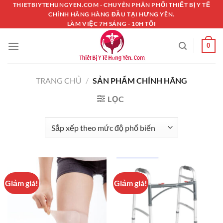
Chuyển
THIETBIYTEHUNGYEN.COM - CHUYÊN PHÂN PHỐI THIẾT BỊ Y TẾ
CHÍNH HÃNG HÀNG ĐẦU TẠI HƯNG YÊN.
đến
LÀM VIỆC 7H SÁNG - 10H TỐI
nội
dung
0
TRANG CHỦ
/
SẢN PHẨM CHÍNH HÃNG
LỌC
Giảm giá!
Giảm giá!