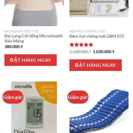
ĐAI NẸP HỖ TRỢ Y TẾ
ĐỆM HƠI CHỐNG LOÉT
Đai Lưng Cột Sống MicroHealth
Đệm hơi chống loét GBM 072
Siêu Mỏng
380.000
₫
Giá
Giá
Được xếp
1.130.000
₫
1.030.000
₫
gốc
hiện
hạng
5.00
là:
tại
ĐẶT HÀNG NGAY
5 sao
1.130.000 ₫.
là:
ĐẶT HÀNG NGAY
1.030.000 
Giảm giá!
Giảm giá!