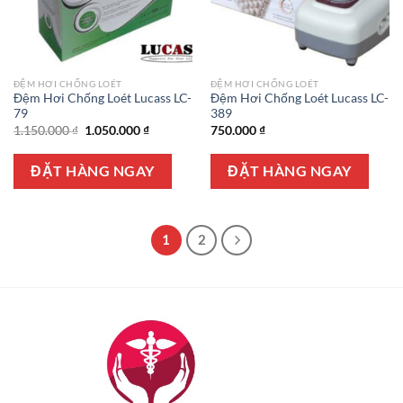
ĐỆM HƠI CHỐNG LOÉT
ĐỆM HƠI CHỐNG LOÉT
Đệm Hơi Chống Loét Lucass LC-
Đệm Hơi Chống Loét Lucass LC-
79
389
Giá
Giá
1.150.000
₫
1.050.000
₫
750.000
₫
gốc
hiện
là:
tại
1.150.000 ₫.
là:
ĐẶT HÀNG NGAY
ĐẶT HÀNG NGAY
1.050.000 ₫.
1
2