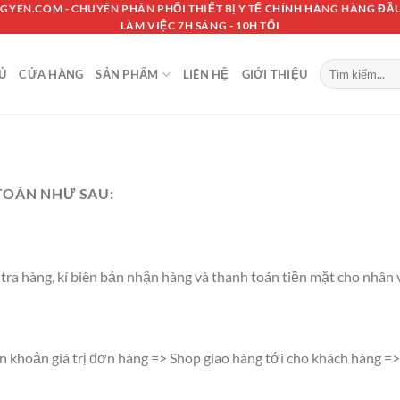
GYEN.COM - CHUYÊN PHÂN PHỐI THIẾT BỊ Y TẾ CHÍNH HÃNG HÀNG ĐẦU
LÀM VIỆC 7H SÁNG - 10H TỐI
Tìm
Ủ
CỬA HÀNG
SẢN PHẨM
LIÊN HỆ
GIỚI THIỆU
kiếm:
TOÁN NHƯ SAU:
ra hàng, kí biên bản nhận hàng và thanh toán tiền mặt cho nhân v
n khoản giá trị đơn hàng => Shop giao hàng tới cho khách hàng =