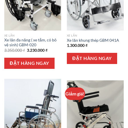
XE LĂN
XE LĂN
Xe lăn đa năng ( xe tắm, có bô
Xe lăn khung thép GBM 041A
vệ sinh) GBM-020
1.300.000
₫
Giá
Giá
3.350.000
₫
3.230.000
₫
gốc
hiện
là:
tại
ĐẶT HÀNG NGAY
3.350.000 ₫.
là:
ĐẶT HÀNG NGAY
3.230.000 ₫.
Giảm giá!