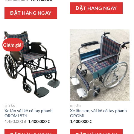
gốc
hiện
là:
tại
ĐẶT HÀNG NGAY
11.500.000 ₫.
là:
ĐẶT HÀNG NGAY
9.999.000 ₫.
Giảm giá!
XE LĂN
XE LĂN
Xe lăn vải kẻ có tay phanh
Xe lăn sơn, vải kẻ có tay phanh
OROMI 874
OROMI
Giá
Giá
1.450.000
₫
1.400.000
₫
1.400.000
₫
gốc
hiện
là:
tại
1.450.000 ₫.
là: