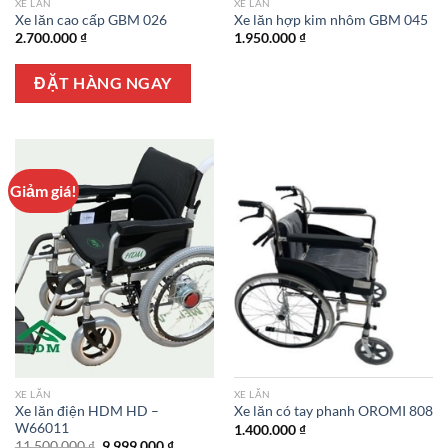
XE LĂN
XE LĂN
Xe lăn cao cấp GBM 026
Xe lăn hợp kim nhôm GBM 045
2.700.000
₫
1.950.000
₫
ĐẶT HÀNG NGAY
Giảm giá!
XE LĂN
XE LĂN
Xe lăn điện HDM HD –
Xe lăn có tay phanh OROMI 808
W66011
1.400.000
₫
Giá
Giá
11.500.000
₫
9.999.000
₫