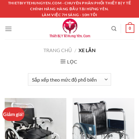
Chuyển
THIETBIYTEHUNGYEN.COM - CHUYÊN PHÂN PHỐI THIẾT BỊ Y TẾ
CHÍNH HÃNG HÀNG ĐẦU TẠI HƯNG YÊN.
đến
LÀM VIỆC 7H SÁNG - 10H TỐI
nội
dung
0
TRANG CHỦ
/
XE LĂN
LỌC
Giảm giá!