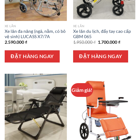
XE LĂN
XE LĂN
Xe lăn đa năng (ngả, nằm, có bô
Xe lăn du lịch, đẩy tay cao cấp
vệ sinh) LUCASS X7/7A
GBM 065
Giá
Giá
2.590.000
₫
1.950.000
₫
1.700.000
₫
gốc
hiện
là:
tại
1.950.000 ₫.
là:
ĐẶT HÀNG NGAY
ĐẶT HÀNG NGAY
1.700.000 
Giảm giá!