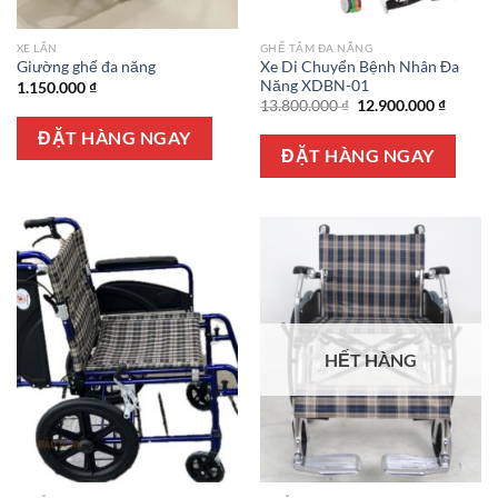
XE LĂN
GHẾ TẮM ĐA NĂNG
Xe Di Chuyển Bệnh Nhân Đa
Giường ghế đa năng
Năng XDBN-01
1.150.000
₫
Giá
Giá
13.800.000
₫
12.900.000
₫
gốc
hiện
là:
tại
ĐẶT HÀNG NGAY
13.800.000 ₫.
là:
ĐẶT HÀNG NGAY
12.900.
HẾT HÀNG