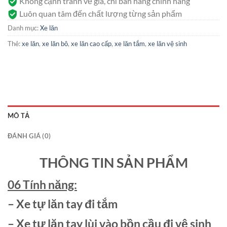
Không cạnh tranh về giá, chỉ bán hàng chính hãng
Luôn quan tâm đến chất lượng từng sản phẩm
Danh mục:
Xe lăn
Thẻ:
xe lăn
,
xe lăn bô
,
xe lăn cao cấp
,
xe lăn tắm
,
xe lăn vệ sinh
MÔ TẢ
ĐÁNH GIÁ (0)
THÔNG TIN SẢN PHẨM
06 Tính năng:
– Xe tự lăn tay đi tắm
– Xe tự lăn tay lùi vào bồn cầu đi vệ sinh