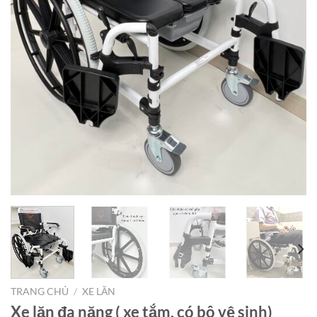
TRANG CHỦ
/
XE LĂN
Xe lăn đa năng ( xe tắm, có bô vệ sinh)