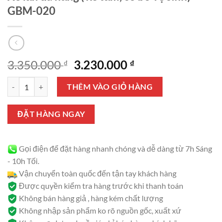
GBM-020
Giá
Giá
3.350.000
3.230.000
₫
₫
gốc
hiện
Xe lăn đa năng ( xe tắm, có bô vệ sinh) GBM-020 số lượng
là:
tại
THÊM VÀO GIỎ HÀNG
3.350.000 ₫.
là:
3.230.000 ₫.
ĐẶT HÀNG NGAY
Gọi điện để đặt hàng nhanh chóng và dễ dàng từ 7h Sáng
- 10h Tối.
Vận chuyển toàn quốc đến tận tay khách hàng
Được quyền kiểm tra hàng trước khi thanh toán
Không bán hàng giả , hàng kém chất lượng
Không nhập sản phẩm ko rõ nguồn gốc, xuất xứ