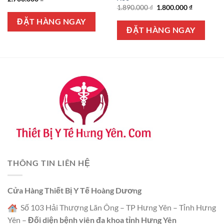
Giá
Giá
1.890.000
₫
1.800.000
₫
gốc
hiện
là:
tại
ĐẶT HÀNG NGAY
1.890.000 ₫.
là:
ĐẶT HÀNG NGAY
1.800.000 
THÔNG TIN LIÊN HỆ
Cửa Hàng Thiết Bị Y Tế Hoàng Dương
Số 103 Hải Thượng Lãn Ông – TP Hưng Yên – Tỉnh Hưng
Yên –
Đối diện bệnh viên đa khoa tỉnh Hưng Yên