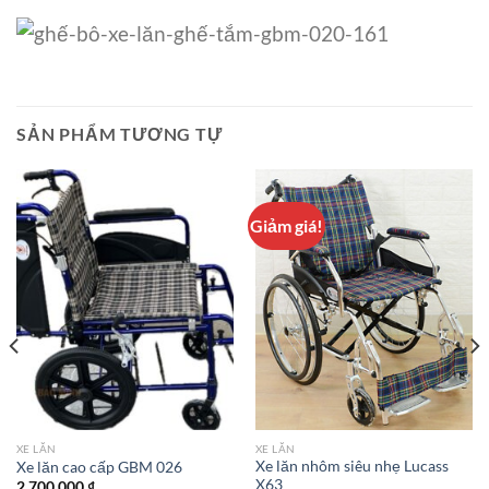
SẢN PHẨM TƯƠNG TỰ
Giảm giá!
XE LĂN
XE LĂN
Xe lăn nhôm siêu nhẹ Lucass
Xe lăn cao cấp GBM 026
X63
2.700.000
₫