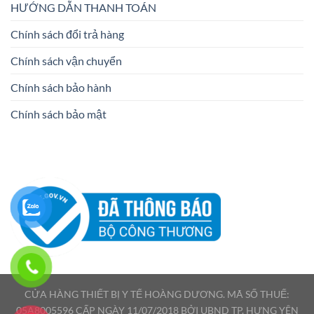
HƯỚNG DẪN THANH TOÁN
Chính sách đổi trả hàng
Chính sách vận chuyển
Chính sách bảo hành
Chính sách bảo mật
CỬA HÀNG THIẾT BỊ Y TẾ HOÀNG DƯƠNG. MÃ SỐ THUẾ:
05A8005596 CẤP NGÀY 11/07/2018 BỞI UBND TP. HƯNG YÊN