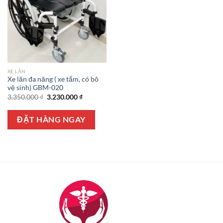
XE LĂN
Xe lăn đa năng ( xe tắm, có bô
vệ sinh) GBM-020
Giá
Giá
3.350.000
₫
3.230.000
₫
gốc
hiện
là:
tại
3.350.000 ₫.
là:
ĐẶT HÀNG NGAY
3.230.000 ₫.