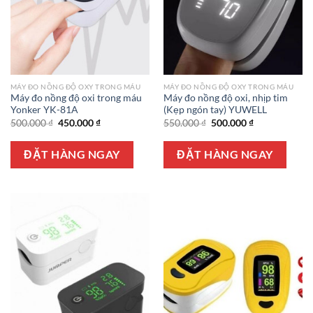
MÁY ĐO NỒNG ĐỘ OXY TRONG MÁU
MÁY ĐO NỒNG ĐỘ OXY TRONG MÁU
Máy đo nồng độ oxi trong máu
Máy đo nồng độ oxi, nhịp tim
Yonker YK-81A
(Kẹp ngón tay) YUWELL
Giá
Giá
Giá
Giá
500.000
₫
450.000
₫
550.000
₫
500.000
₫
gốc
hiện
gốc
hiện
là:
tại
là:
tại
500.000 ₫.
là:
550.000 ₫.
là:
ĐẶT HÀNG NGAY
ĐẶT HÀNG NGAY
450.000 ₫.
500.000 ₫.