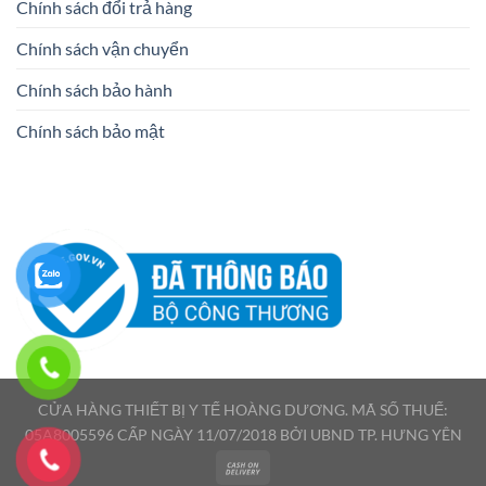
Chính sách đổi trả hàng
Chính sách vận chuyển
Chính sách bảo hành
Chính sách bảo mật
CỬA HÀNG THIẾT BỊ Y TẾ HOÀNG DƯƠNG. MÃ SỐ THUẾ:
05A8005596 CẤP NGÀY 11/07/2018 BỞI UBND TP. HƯNG YÊN