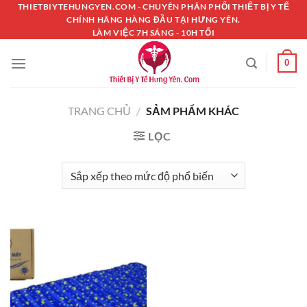
Chuyển
THIETBIYTEHUNGYEN.COM - CHUYÊN PHÂN PHỐI THIẾT BỊ Y TẾ
CHÍNH HÃNG HÀNG ĐẦU TẠI HƯNG YÊN.
đến
LÀM VIỆC 7H SÁNG - 10H TỐI
nội
dung
0
TRANG CHỦ
/
SẢM PHẨM KHÁC
LỌC