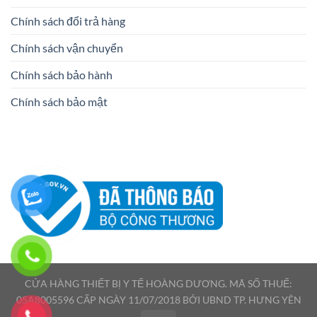
Chính sách đổi trả hàng
Chính sách vận chuyển
Chính sách bảo hành
Chính sách bảo mật
CỬA HÀNG THIẾT BỊ Y TẾ HOÀNG DƯƠNG. MÃ SỐ THUẾ:
05A8005596 CẤP NGÀY 11/07/2018 BỞI UBND TP. HƯNG YÊN