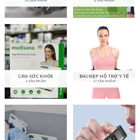
14 SẢN PHẨM
6 SẢN PHẨM
CÂN SỨC KHỎE
ĐAI NẸP HỖ TRỢ Y TẾ
2 SẢN PHẨM
17 SẢN PHẨM