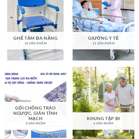
GHẾ TẮM ĐA NĂNG
GIƯỜNG Y TẾ
10 SẢN PHẨM
11 SẢN PHẨM
GỐI CHỐNG TRÀO
NGƯỢC, GIÃN TĨNH
MẠCH
KHUNG TẬP ĐI
3 SẢN PHẨM
6 SẢN PHẨM