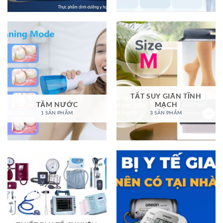
TẤT SUY GIÃN TĨNH
TĂM NƯỚC
MẠCH
1 SẢN PHẨM
3 SẢN PHẨM