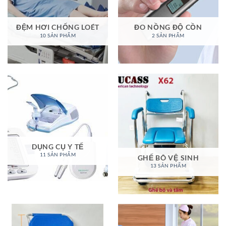
ĐỆM HƠI CHỐNG LOÉT
ĐO NỒNG ĐỘ CỒN
10 SẢN PHẨM
2 SẢN PHẨM
DỤNG CỤ Y TẾ
11 SẢN PHẨM
GHẾ BÔ VỆ SINH
13 SẢN PHẨM