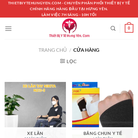
Chuyển
THIETBIYTEHUNGYEN.COM - CHUYÊN PHÂN PHỐI THIẾT BỊ Y TẾ
CHÍNH HÃNG HÀNG ĐẦU TẠI HƯNG YÊN.
đến
LÀM VIỆC 7H SÁNG - 10H TỐI
nội
dung
0
TRANG CHỦ
/
CỬA HÀNG
LỌC
XE LĂN
BĂNG CHUN Y TẾ