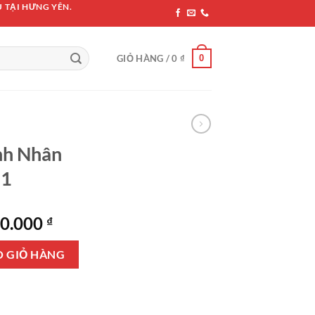
 TẠI HƯNG YÊN.
0
GIỎ HÀNG /
0
₫
nh Nhân
01
Giá
00.000
₫
hiện
g XDBN-01 số lượng
tại
O GIỎ HÀNG
0.000 ₫.
là:
12.900.000 ₫.