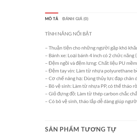
MÔ TẢ
ĐÁNH GIÁ (0)
TÍNH NĂNG NỔI BẬT
– Thuận tiện cho những người gặp khó khăn 
– Bánh xe: Loại bánh 4 inch có 2 chức năng
– Đệm ngồi và đệm lưng: Chất liệu PU mềm 
– Đệm tay vịn: Làm từ nhựa polyurethane b
– Cơ chế nâng hạ: Dùng thủy lực đạp chân d
– Bô vệ sinh: Làm từ nhựa PP, có thể tháo rời
– Giỏ đựng đồ: Làm từ thép carbon chắc ch
– Có bô vệ sinh, tháo lắp dễ dàng giúp người
SẢN PHẨM TƯƠNG TỰ