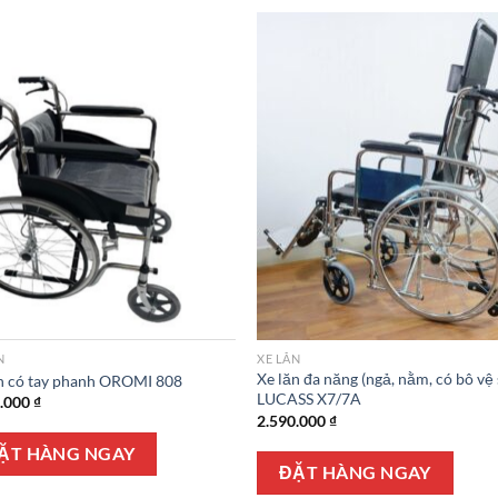
N
XE LĂN
Xe lăn đa năng (ngả, nằm, có bô vệ 
n có tay phanh OROMI 808
LUCASS X7/7A
0.000
₫
2.590.000
₫
ẶT HÀNG NGAY
ĐẶT HÀNG NGAY