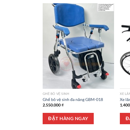
GHẾ BÔ VỆ SINH
XE LĂ
 năng cao cấp GBM-
Ghế bô vệ sinh đa năng GBM-018
Xe lă
2.550.000
₫
1.40
Giá
.000
₫
hiện
tại
ĐẶT HÀNG NGAY
Đ
000 ₫.
là:
NGAY
2.790.000 ₫.