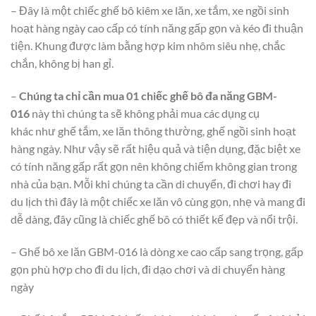
– Đây là một chiếc ghế bô kiêm xe lăn, xe tắm, xe ngồi sinh
hoạt hàng ngày cao cấp có tính năng gấp gọn và kéo đi thuận
tiện. Khung được làm bằng hợp kim nhôm siêu nhẹ, chắc
chắn, không bị han gỉ.
–
Chúng ta chỉ cần mua 01 chiếc ghế bô đa năng GBM-
016
này thì chúng ta sẽ không phải mua các dụng cụ
khác như ghế tắm, xe lăn thông thường, ghế ngồi sinh hoạt
hàng ngày. Như vậy sẽ rất hiệu quả và tiện dụng, đặc biệt xe
có tính năng gấp rất gọn nên không chiếm không gian trong
nhà của bạn. Mỗi khi chúng ta cần di chuyển, đi chơi hay đi
du lịch thì đây là một chiếc xe lăn vô cùng gọn, nhẹ và mang đi
dễ dàng, đây cũng là chiếc ghế bô có thiết kế đẹp và nổi trội.
– Ghế bô xe lăn GBM-016 là dòng xe cao cấp sang trọng, gấp
gọn phù hợp cho đi du lịch, đi dạo chơi và di chuyển hàng
ngày