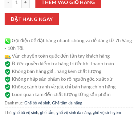
là:
tại
THÊM VÀO GIỎ HÀNG
2.350.000 ₫.
là:
2.200.000 ₫.
ĐẶT HÀNG NGAY
Gọi điện để đặt hàng nhanh chóng và dễ dàng từ 7h Sáng
- 10h Tối.
Vận chuyển toàn quốc đến tận tay khách hàng
Được quyền kiểm tra hàng trước khi thanh toán
Không bán hàng giả , hàng kém chất lượng
Không nhập sản phẩm ko rõ nguồn gốc, xuất xứ
Không cạnh tranh về giá, chỉ bán hàng chính hãng
Luôn quan tâm đến chất lượng từng sản phẩm
Danh mục:
Ghế bô vệ sinh
,
Ghế tắm đa năng
Thẻ:
ghế bô vệ sinh
,
ghế tắm
,
ghế vệ sinh đa năng
,
ghế vệ sinh gbm