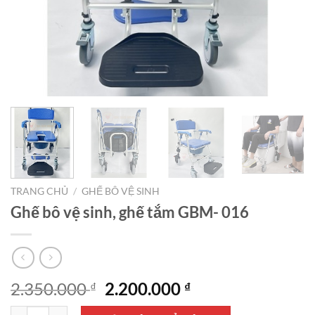
TRANG CHỦ
/
GHẾ BÔ VỆ SINH
Ghế bô vệ sinh, ghế tắm GBM- 016
Giá
Giá
2.350.000
2.200.000
₫
₫
gốc
hiện
Ghế bô vệ sinh, ghế tắm GBM- 016 số lượng