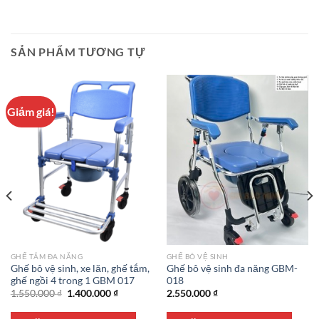
SẢN PHẨM TƯƠNG TỰ
Giảm giá!
GHẾ TẮM ĐA NĂNG
GHẾ BÔ VỆ SINH
Ghế bô vệ sinh, xe lăn, ghế tắm,
Ghế bô vệ sinh đa năng GBM-
ghế ngồi 4 trong 1 GBM 017
018
Giá
Giá
1.550.000
₫
1.400.000
₫
2.550.000
₫
gốc
hiện
là:
tại