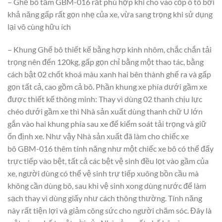
– Ghế bô tắm GBM-016 rất phù hợp khi cho vào cốp ô tô bởi
khả năng gấp rất gọn nhẹ của xe, vừa sang trọng khi sử dụng
lại vô cùng hữu ích
– Khung Ghế bô thiết kế bằng hợp kinh nhôm, chắc chắn tải
trọng nên đến 120kg, gấp gọn chỉ bằng một thao tác, bằng
cách bật 02 chốt khoá màu xanh hai bên thành ghế ra và gấp
gọn tất cả, cao gồm cả bô. Phần khung xe phía dưới gầm xe
được thiết kế thông minh: Thay vì dùng 02 thanh chịu lực
chéo dưới gầm xe thì Nhà sản xuất dùng thanh chữ U lớn
gắn vào hai khung phía sau xe để kiểm soát tải trọng và giữ
ổn định xe. Như vậy Nhà sản xuất đã làm cho chiếc xe
bô GBM-016 thêm tính năng như một chiếc xe bô có thể đẩy
trực tiếp vào bệt, tất cả các bệt vệ sinh đều lọt vào gầm của
xe, người dùng có thể vệ sinh trự tiếp xuông bồn cầu mà
không cần dùng bô, sau khi vệ sinh xong dùng nước để làm
sạch thay vì dùng giấy như cách thông thường. Tính năng
này rất tiện lợi và giảm công sức cho người chăm sóc. Đây là