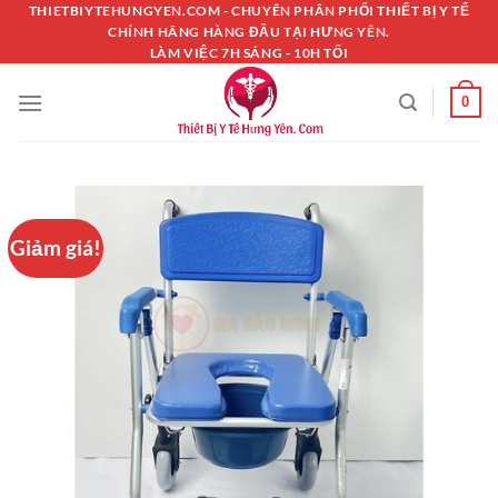
Chuyển
THIETBIYTEHUNGYEN.COM - CHUYÊN PHÂN PHỐI THIẾT BỊ Y TẾ
CHÍNH HÃNG HÀNG ĐẦU TẠI HƯNG YÊN.
đến
LÀM VIỆC 7H SÁNG - 10H TỐI
nội
dung
0
Giảm giá!