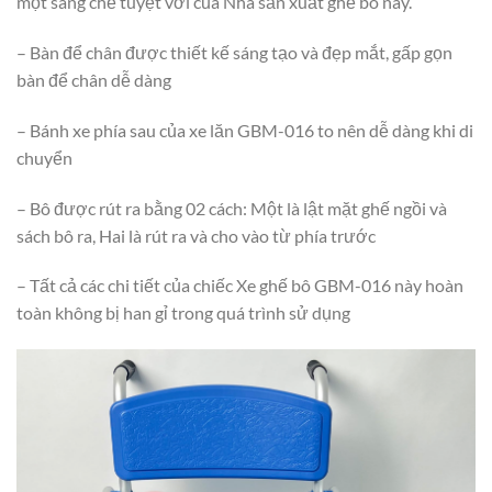
một sáng chế tuyệt vời của Nhà sản xuất ghế bô này.
– Bàn để chân được thiết kế sáng tạo và đẹp mắt, gấp gọn
bàn để chân dễ dàng
– Bánh xe phía sau của xe lăn GBM-016 to nên dễ dàng khi di
chuyển
– Bô được rút ra bằng 02 cách: Một là lật mặt ghế ngồi và
sách bô ra, Hai là rút ra và cho vào từ phía trước
– Tất cả các chi tiết của chiếc Xe ghế bô GBM-016 này hoàn
toàn không bị han gỉ trong quá trình sử dụng