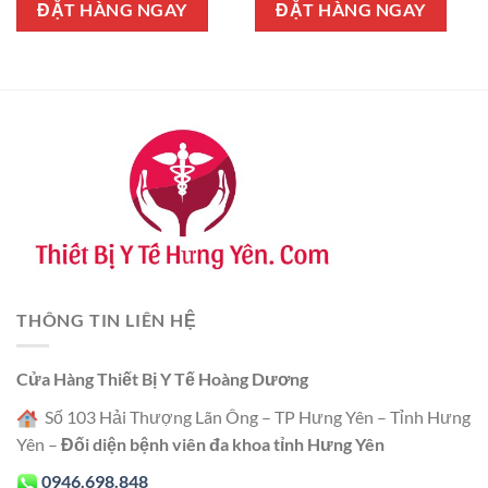
1.550.000 ₫.
là:
ĐẶT HÀNG NGAY
ĐẶT HÀNG NGAY
0 ₫.
1.400.000 ₫.
THÔNG TIN LIÊN HỆ
Cửa Hàng Thiết Bị Y Tế Hoàng Dương
Số 103 Hải Thượng Lãn Ông – TP Hưng Yên – Tỉnh Hưng
Yên –
Đối diện bệnh viên đa khoa tỉnh Hưng Yên
0946.698.848