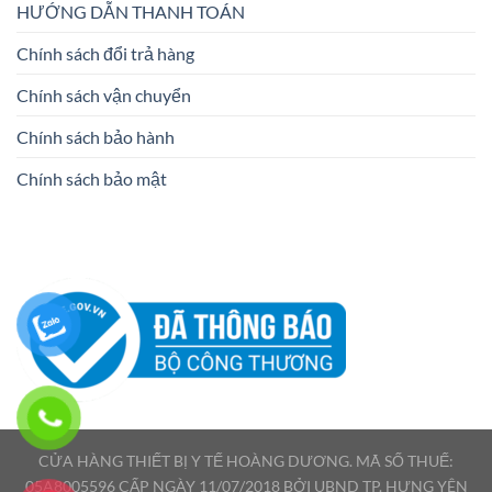
HƯỚNG DẪN THANH TOÁN
Chính sách đổi trả hàng
Chính sách vận chuyển
Chính sách bảo hành
Chính sách bảo mật
CỬA HÀNG THIẾT BỊ Y TẾ HOÀNG DƯƠNG. MÃ SỐ THUẾ:
05A8005596 CẤP NGÀY 11/07/2018 BỞI UBND TP. HƯNG YÊN