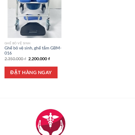
GHẾ BÔ VỆ SINH
Ghế bô vệ sinh, ghế tắm GBM-
016
Giá
Giá
2.350.000
₫
2.200.000
₫
gốc
hiện
là:
tại
2.350.000 ₫.
là:
ĐẶT HÀNG NGAY
2.200.000 ₫.