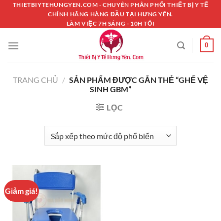
Chuyển
THIETBIYTEHUNGYEN.COM - CHUYÊN PHÂN PHỐI THIẾT BỊ Y TẾ
CHÍNH HÃNG HÀNG ĐẦU TẠI HƯNG YÊN.
đến
LÀM VIỆC 7H SÁNG - 10H TỐI
nội
dung
0
TRANG CHỦ
/
SẢN PHẨM ĐƯỢC GẮN THẺ “GHẾ VỆ
SINH GBM”
LỌC
Giảm giá!