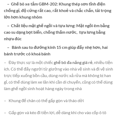
– Ghế bô xe tắm GBM-202:
Khung thép sơn tĩnh điện
chống gỉ, độ cứng rất cao, rất khoẻ và chắc chắn, tải trọng
lớn hơn khung nhôm
– Chất liệu mặt ghế ngồi và tựa lưng: Mặt ngồi êm bằng
cao su dạng bọt biển, chống thấm nước, tựa lưng bằng
nhựa đúc
– Bánh sau to đướng kính 15 cm giúp đẩy nhẹ hơn, hai
bánh trước có khoá bánh
– Đây thực sự là một chiếc
ghế bô đa năng giá rẻ
, nhiều tiện
ích. Có thể đẩy người từ giường vào nhà vệ sinh và đi vệ sinh
trực tiếp xuống bồn cầu, dùng nước xả rửa mà không bị han
gỉ, có thể dùng làm xe lăn khi cần di chuyển, cũng có thể dùng
làm ghế ngồi sinh hoạt hàng ngày trong nhà
– Khung để chân có thể gấp gọn và tháo dời
– Gấp gọn và kéo đi tiện lợi, dễ dàng khi cho vào cốp ô tô