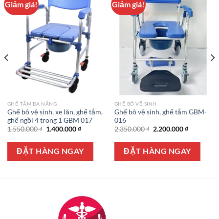
Giảm giá!
Giảm giá!
GHẾ TẮM ĐA NĂNG
GHẾ BÔ VỆ SINH
Ghế bô vệ sinh, xe lăn, ghế tắm,
Ghế bô vệ sinh, ghế tắm GBM-
ghế ngồi 4 trong 1 GBM 017
016
Giá
Giá
Giá
Giá
1.550.000
₫
1.400.000
₫
2.350.000
₫
2.200.000
₫
gốc
hiện
gốc
hiện
là:
tại
là:
tại
1.550.000 ₫.
là:
2.350.000 ₫.
là:
ĐẶT HÀNG NGAY
ĐẶT HÀNG NGAY
1.400.000 ₫.
2.200.000 