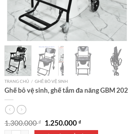
TRANG CHỦ
/
GHẾ BÔ VỆ SINH
Ghế bô vệ sinh, ghế tắm đa năng GBM 202
Giá
Giá
1.300.000
1.250.000
₫
₫
gốc
hiện
Ghế bô vệ sinh, ghế tắm đa năng GBM 202 số lượng