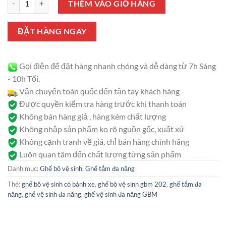
là:
tại
THÊM VÀO GIỎ HÀNG
1.300.000 ₫.
là:
1.250.000 ₫.
ĐẶT HÀNG NGAY
Gọi điện để đặt hàng nhanh chóng và dễ dàng từ 7h Sáng
- 10h Tối.
Vận chuyển toàn quốc đến tận tay khách hàng
Được quyền kiểm tra hàng trước khi thanh toán
Không bán hàng giả , hàng kém chất lượng
Không nhập sản phẩm ko rõ nguồn gốc, xuất xứ
Không cạnh tranh về giá, chỉ bán hàng chính hãng
Luôn quan tâm đến chất lượng từng sản phẩm
Danh mục:
Ghế bô vệ sinh
,
Ghế tắm đa năng
Thẻ:
ghế bô vệ sinh có bánh xe
,
ghế bô vệ sinh gbm 202
,
ghế tắm đa
năng
,
ghế vệ sinh đa năng
,
ghế vệ sinh đa năng GBM