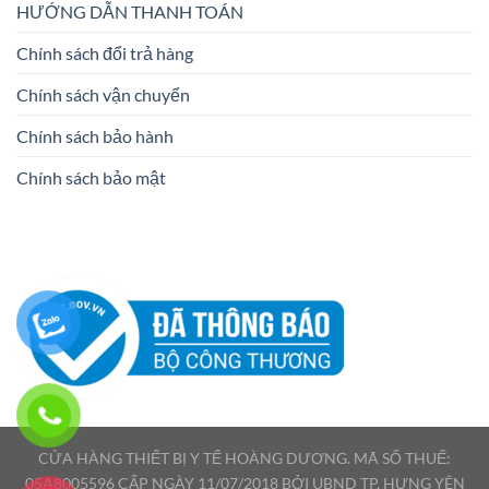
HƯỚNG DẪN THANH TOÁN
Chính sách đổi trả hàng
Chính sách vận chuyển
Chính sách bảo hành
Chính sách bảo mật
CỬA HÀNG THIẾT BỊ Y TẾ HOÀNG DƯƠNG. MÃ SỐ THUẾ:
05A8005596 CẤP NGÀY 11/07/2018 BỞI UBND TP. HƯNG YÊN