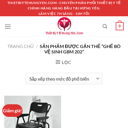
Chuyển
THIETBIYTEHUNGYEN.COM - CHUYÊN PHÂN PHỐI THIẾT BỊ Y TẾ
CHÍNH HÃNG HÀNG ĐẦU TẠI HƯNG YÊN.
đến
LÀM VIỆC 7H SÁNG - 10H TỐI
nội
dung
0
TRANG CHỦ
/
SẢN PHẨM ĐƯỢC GẮN THẺ “GHẾ BÔ
VỆ SINH GBM 202”
LỌC
Giảm giá!