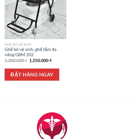
GHẾ BÔ VỆ SINH
Ghế bô vệ sinh, ghế tắm đa
năng GBM 202
Giá
Giá
1.300.000
₫
1.250.000
₫
gốc
hiện
là:
tại
1.300.000 ₫.
là:
ĐẶT HÀNG NGAY
1.250.000 ₫.