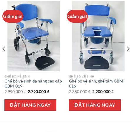
Giảm giá!
Giảm giá!
GHẾ BÔ VỆ SINH
GHẾ BÔ VỆ SINH
Ghế bô vệ sinh đa năng cao cấp
Ghế bô vệ sinh, ghế tắm GBM-
GBM-019
016
Giá
Giá
Giá
Giá
2.990.000
₫
2.790.000
₫
2.350.000
₫
2.200.000
₫
gốc
hiện
gốc
hiện
là:
tại
là:
tại
2.990.000 ₫.
là:
2.350.000 ₫.
là:
ĐẶT HÀNG NGAY
ĐẶT HÀNG NGAY
2.790.000 ₫.
2.200.000 