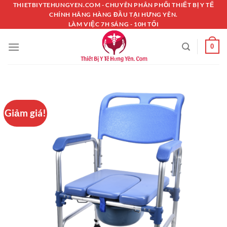
Chuyển
THIETBIYTEHUNGYEN.COM - CHUYÊN PHÂN PHỐI THIẾT BỊ Y TẾ
CHÍNH HÃNG HÀNG ĐẦU TẠI HƯNG YÊN.
đến
LÀM VIỆC 7H SÁNG - 10H TỐI
nội
dung
0
Giảm giá!