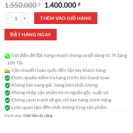
Giá
Giá
1.550.000
1.400.000
₫
₫
gốc
hiện
Ghế bô vệ sinh, xe lăn, ghế tắm, ghế ngồi 4 trong 1 GBM 017 số lượng
là:
tại
THÊM VÀO GIỎ HÀNG
1.550.000 ₫.
là:
1.400.000 ₫.
ĐẶT HÀNG NGAY
Gọi điện để đặt hàng nhanh chóng và dễ dàng từ 7h Sáng
- 10h Tối.
Vận chuyển toàn quốc đến tận tay khách hàng
Được quyền kiểm tra hàng trước khi thanh toán
Không bán hàng giả , hàng kém chất lượng
Không nhập sản phẩm ko rõ nguồn gốc, xuất xứ
Không cạnh tranh về giá, chỉ bán hàng chính hãng
Luôn quan tâm đến chất lượng từng sản phẩm
Danh mục:
Ghế tắm đa năng