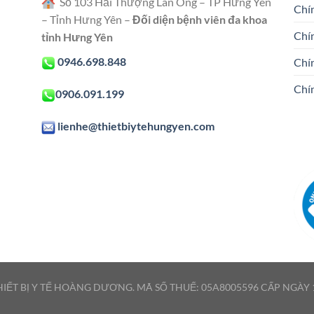
Số 103 Hải Thượng Lãn Ông – TP Hưng Yên
Chín
– Tỉnh Hưng Yên –
Đối diện bệnh viên đa khoa
Chí
tỉnh Hưng Yên
0946.698.848
Chí
Chí
0906.091.199
lienhe@thietbiytehungyen.com
IẾT BỊ Y TẾ HOÀNG DƯƠNG. MÃ SỐ THUẾ: 05A8005596 CẤP NGÀY 1