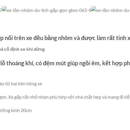
p nối trên xe đều bằng nhôm và được làm rất tinh 
oá cố định xe khi dừng
lỗ thoáng khí, có đệm mút giúp ngồi êm, kết hợp p
vào từ hai bên hông xe
n. Xe gấp rất nhỏ nhọn phù hợp với nhà chật hẹp và mang đi tiệ
đường kính 20cm