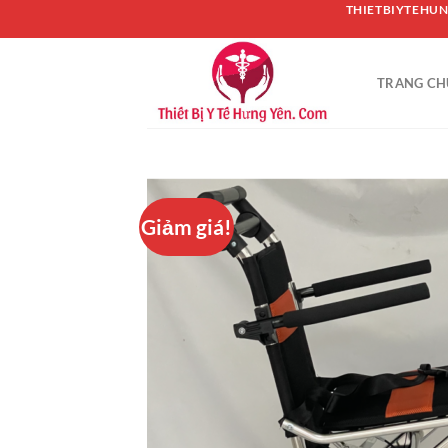
Chuyển
THIETBIYTEHUN
đến
nội
TRANG CH
dung
Giảm giá!