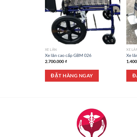
XE LĂN
XE LĂ
HD – W66011
Xe lăn cao cấp GBM 026
Xe lă
Giá
9.000
₫
2.700.000
₫
1.40
hiện
tại
0.000 ₫.
là:
NGAY
ĐẶT HÀNG NGAY
Đ
9.999.000 ₫.