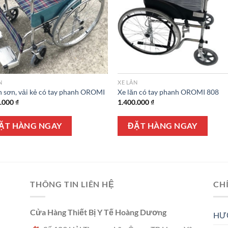
N
XE LĂN
n sơn, vải kẻ có tay phanh OROMI
Xe lăn có tay phanh OROMI 808
0.000
₫
1.400.000
₫
ẶT HÀNG NGAY
ĐẶT HÀNG NGAY
THÔNG TIN LIÊN HỆ
CH
Cửa Hàng Thiết Bị Y Tế Hoàng Dương
HƯ