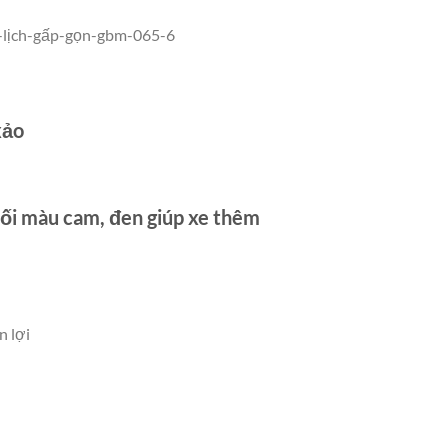
xảo
hối màu cam, đen giúp xe thêm
n lợi