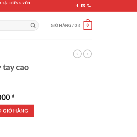
 TẠI HƯNG YÊN.
0
GIỎ HÀNG /
0
₫
y tay cao
Giá
.000
₫
hiện
GBM 065 số lượng
tại
O GIỎ HÀNG
000 ₫.
là:
1.700.000 ₫.