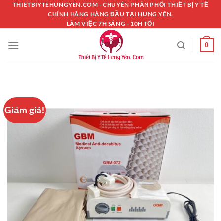
Chuyển
THIETBIYTEHUNGYEN.COM - CHUYÊN PHÂN PHỐI THIẾT BỊ Y TẾ
CHÍNH HÃNG HÀNG ĐẦU TẠI HƯNG YÊN.
đến
LÀM VIỆC 7H SÁNG - 10H TỐI
nội
dung
0
Giảm giá!