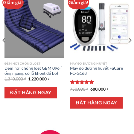
Giảm giá!
Giảm giá!
ĐỆM HƠI CHỐNG LOÉT
MÁY ĐO ĐƯỜNG HUYẾT
Đệm hơi chống loét GBM 096 (
Máy đo đường huyết FaCare
ống ngang, có lỗ khoét để bô)
FC-G168
Giá
Giá
1.340.000
₫
1.220.000
₫
gốc
hiện
là:
tại
Giá
Giá
Được xếp
750.000
₫
680.000
₫
1.340.000 ₫.
là:
ĐẶT HÀNG NGAY
gốc
hiện
hạng
5.00
1.220.000 ₫.
là:
tại
5 sao
750.000 ₫.
là:
ĐẶT HÀNG NGAY
680.000 ₫.