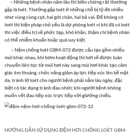
– Những bệnh nhân nằm lâu thì biến chứng rất thường
gặp là loét. Thường gặp loét ở những chỗ bị tỳ đè nhiều
như vùng cùng cụt, hai gót chân, hai bả vai. Để không có
loét thì biện pháp chủ yếu là dự phòng loét vì khi đã có loét
thì việc điều trị sẽ phức tạp, khó khăn, thậm chí bệnh nhân
có thể nhiễm khuẩn hoặc quá suy kiệt.
– Nệm chống loét GBM-072 được cấu tạo gồm nhiều
múi khác nhau, khi bơm hoạt động thì hơi sẽ được luân
chuyển liên tục từ múi hơi này sang múi hơi khác tạo cảm
giác êm thoáng, chức năng giảm áp lực tiếp xúc lên bề mặt
da, tránh lở loét cho người bệnh phải nằm lâu ngày, đặc
biệt có tác dụng tránh đau nhức khi người bệnh không
muốn vết đau tiếp xúc trực tiếp với giường chiếu.
HƯỚNG DẪN SỬ DỤNG ĐỆM HƠI CHỐNG LOÉT GBM
-