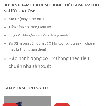
BỘ SẢN PHẨM CỦA ĐỆM CHỐNG LOÉT GBM-072 CHO
NGƯỜI GIÀ GỒM:
Mô tơ (máy bơm hơi)
Tấm đệm hơi dạng múi hơi
Ống dẫn khí gắn vào Van thông minh
Bộ 02 miếng dán đệm và 01 lọ keo (sử dụng khi chẳng
may bị thủng tấm đệm)
Bảo hành động cơ 12 tháng theo tiêu
chuẩn nhà sản xuất
SẢN PHẨM TƯƠNG TỰ