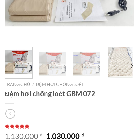
TRANG CHỦ
/
ĐỆM HƠI CHỐNG LOÉT
Đệm hơi chống loét GBM 072
5.00
1
trên 5
Giá
Giá
1.130.000
1.030.000
₫
₫
dựa trên