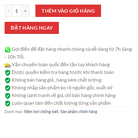
gốc
hiện
đánh giá
Đệm hơi chống loét GBM 072 số lượng
là:
tại
THÊM VÀO GIỎ HÀNG
1.130.000 ₫.
là:
1.030.000 ₫.
ĐẶT HÀNG NGAY
Gọi điện để đặt hàng nhanh chóng và dễ dàng từ 7h Sáng
- 10h Tối.
Vận chuyển toàn quốc đến tận tay khách hàng
Được quyền kiểm tra hàng trước khi thanh toán
Không bán hàng giả , hàng kém chất lượng
Không nhập sản phẩm ko rõ nguồn gốc, xuất xứ
Không cạnh tranh về giá, chỉ bán hàng chính hãng
Luôn quan tâm đến chất lượng từng sản phẩm
Danh mục:
Đệm hơi chống loét
,
Sản phẩm chính hãng