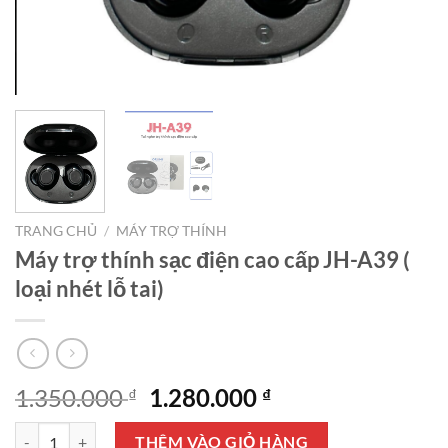
TRANG CHỦ
/
MÁY TRỢ THÍNH
Máy trợ thính sạc điện cao cấp JH-A39 (
loại nhét lỗ tai)
Giá
Giá
1.350.000
1.280.000
₫
₫
gốc
hiện
Máy trợ thính sạc điện cao cấp JH-A39 ( loại nhét lỗ tai) số lượng
là:
tại
THÊM VÀO GIỎ HÀNG