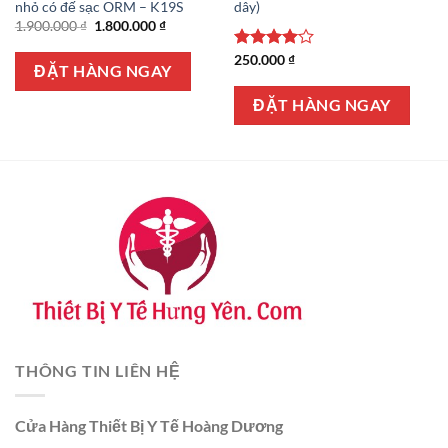
nhỏ có đế sạc ORM – K19S
dây)
Giá
Giá
1.900.000
₫
1.800.000
₫
gốc
hiện
là:
tại
Được
250.000
₫
1.900.000 ₫.
là:
ĐẶT HÀNG NGAY
xếp hạng
1.800.000 ₫.
4.00
5
ĐẶT HÀNG NGAY
sao
0 ₫.
THÔNG TIN LIÊN HỆ
Cửa Hàng Thiết Bị Y Tế Hoàng Dương