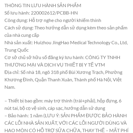
THÔNG TIN LƯU HÀNH SẢN PHẨM
Số lưu hành: 220002612/PCBB-HN
Công dụng: Hỗ trợ nghe cho người khiếm thính
Cách sử dụng: Theo hướng dẫn sử dụng kèm theo sản phẩm
của nhà cung cấp
Nhà sản xuất: Huizhou JingHao Medical Technology Co., Ltd,
Trung Quốc
Cơ sở chủ sở hữu số đăng ký lưu hành: CÔNG TY TNHH
THƯƠNG MẠI VÀ DỊCH VỤ THIẾT BỊ Y TẾ VTM
Địa chỉ: Số nhà 18, ngõ 318 phố Bùi Xương Trạch, Phường
Khương Đình, Quận Thanh Xuân, Thành phố Hà Nội, Việt
Nam.
– Thiết bị bao gồm: máy trợ thính (trái+phải), hộp đựng, 6
nút tai, bộ cọ vệ sinh, cáp sạc, hướng dẫn sử dụng
– Bảo hành: 1 năm (LƯU Ý: SẢN PHẨM ĐƯỢC BẢO HÀNH
CÁC LỖI NHÀ SẢN XUẤT, VỚI CÁC LỖI NGƯỜI DÙNG VÀ
HAO MÒN CÓ HỖ TRỢ SỬA CHỮA, THAY THẾ – MẤT PHÍ