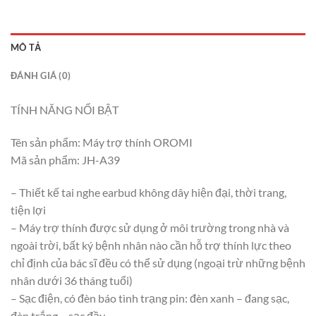
MÔ TẢ
ĐÁNH GIÁ (0)
TÍNH NĂNG NỔI BẬT
Tên sản phẩm: Máy trợ thính OROMI
Mã sản phẩm: JH-A39
– Thiết kế tai nghe earbud không dây hiện đại, thời trang,
tiện lợi
– Máy trợ thính được sử dụng ở môi trường trong nhà và
ngoài trời, bất ký bệnh nhân nào cần hỗ trợ thính lực theo
chỉ định của bác sĩ đều có thể sử dụng (ngoại trừ những bệnh
nhân dưới 36 tháng tuổi)
– Sạc điện, có đèn báo tình trạng pin: đèn xanh – đang sạc,
đèn trắng – sạc đầy