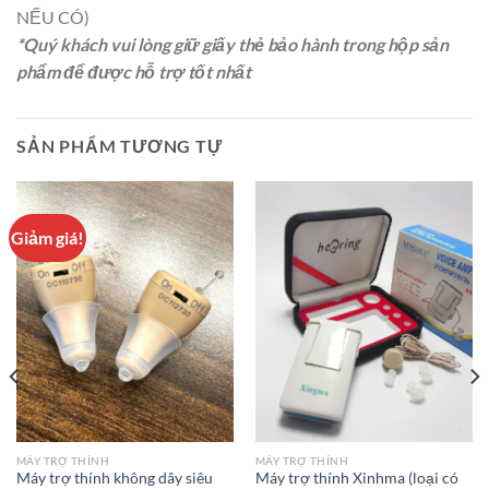
NẾU CÓ)
*Quý khách vui lòng giữ giấy thẻ bảo hành trong hộp sản
phẩm để được hỗ trợ tốt nhất
SẢN PHẨM TƯƠNG TỰ
Giảm giá!
MÁY TRỢ THÍNH
MÁY TRỢ THÍNH
Máy trợ thính không dây siêu
Máy trợ thính Xinhma (loại có