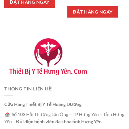
2.150.000 ₫.
là:
ĐẶT HÀNG NGAY
hạng
5.00
1.950.000 ₫.
5 sao
ĐẶT HÀNG NGAY
THÔNG TIN LIÊN HỆ
Cửa Hàng Thiết Bị Y Tế Hoàng Dương
Số 103 Hải Thượng Lãn Ông – TP Hưng Yên – Tỉnh Hưng
Yên –
Đối diện bệnh viên đa khoa tỉnh Hưng Yên