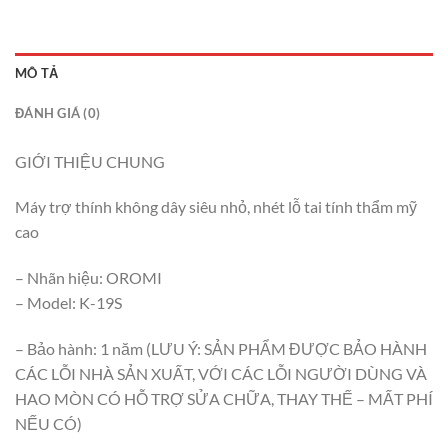
MÔ TẢ
ĐÁNH GIÁ (0)
GIỚI THIỆU CHUNG
Máy trợ thính không dây siêu nhỏ, nhét lỗ tai tính thẩm mỹ
cao
– Nhãn hiệu: OROMI
– Model: K-19S
– Bảo hành: 1 năm (LƯU Ý: SẢN PHẨM ĐƯỢC BẢO HÀNH
CÁC LỖI NHÀ SẢN XUẤT, VỚI CÁC LỖI NGƯỜI DÙNG VÀ
HAO MÒN CÓ HỖ TRỢ SỬA CHỮA, THAY THẾ – MẤT PHÍ
NẾU CÓ)