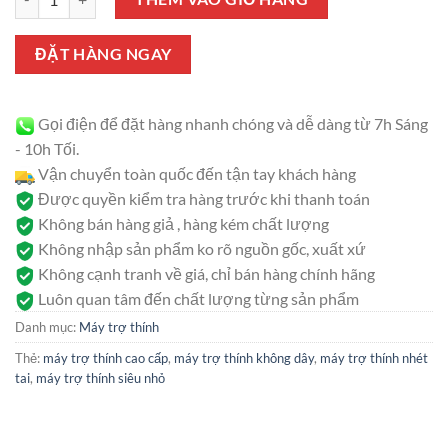
là:
tại
1.900.000 ₫.
là:
1.800.000 ₫.
ĐẶT HÀNG NGAY
Gọi điện để đặt hàng nhanh chóng và dễ dàng từ 7h Sáng
- 10h Tối.
Vận chuyển toàn quốc đến tận tay khách hàng
Được quyền kiểm tra hàng trước khi thanh toán
Không bán hàng giả , hàng kém chất lượng
Không nhập sản phẩm ko rõ nguồn gốc, xuất xứ
Không cạnh tranh về giá, chỉ bán hàng chính hãng
Luôn quan tâm đến chất lượng từng sản phẩm
Danh mục:
Máy trợ thính
Thẻ:
máy trợ thính cao cấp
,
máy trợ thính không dây
,
máy trợ thính nhét
tai
,
máy trợ thính siêu nhỏ