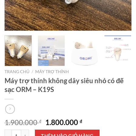
TRANG CHỦ
/
MÁY TRỢ THÍNH
Máy trợ thính không dây siêu nhỏ có đế
sạc ORM – K19S
Giá
Giá
1.900.000
1.800.000
₫
₫
gốc
hiện
Máy trợ thính không dây siêu nhỏ có đế sạc ORM - K19S số lượng
THÊM VÀO GIỎ HÀNG