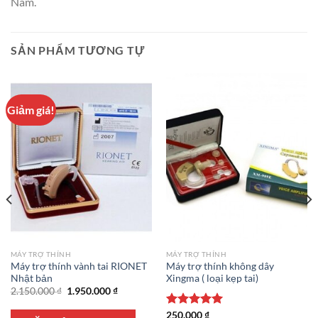
Nam.
SẢN PHẨM TƯƠNG TỰ
Giảm giá!
MÁY TRỢ THÍNH
MÁY TRỢ THÍNH
Máy trợ thính vành tai RIONET
Máy trợ thính không dây
Nhật bản
Xingma ( loại kẹp tai)
Giá
Giá
2.150.000
₫
1.950.000
₫
gốc
hiện
là:
tại
Được xếp
250.000
₫