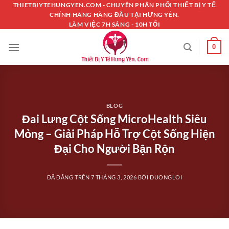
Chuyển
THIETBIYTEHUNGYEN.COM - CHUYÊN PHÂN PHỐI THIẾT BỊ Y TẾ
CHÍNH HÃNG HÀNG ĐẦU TẠI HƯNG YÊN.
đến
LÀM VIỆC 7H SÁNG - 10H TỐI
nội
dung
0
BLOG
Đai Lưng Cột Sống MicroHealth Siêu
Mỏng – Giải Pháp Hỗ Trợ Cột Sống Hiện
Đại Cho Người Bận Rộn
ĐÃ ĐĂNG TRÊN
7 THÁNG 3, 2026
BỞI
DUONGLOI