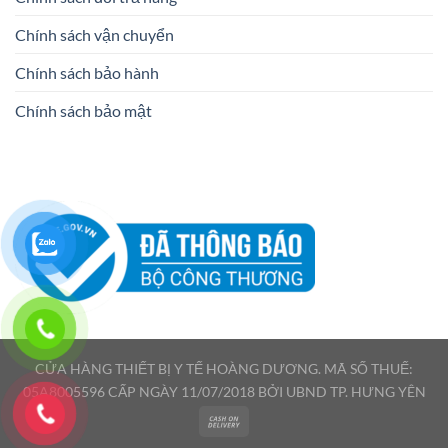
Chính sách vận chuyển
Chính sách bảo hành
Chính sách bảo mật
CỬA HÀNG THIẾT BỊ Y TẾ HOÀNG DƯƠNG. MÃ SỐ THUẾ:
05A8005596 CẤP NGÀY 11/07/2018 BỞI UBND TP. HƯNG YÊN