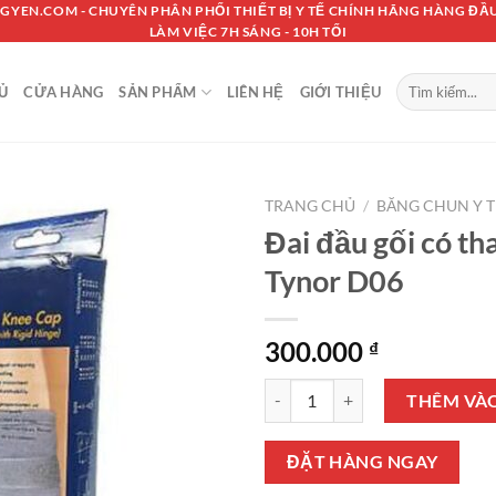
GYEN.COM - CHUYÊN PHÂN PHỐI THIẾT BỊ Y TẾ CHÍNH HÃNG HÀNG ĐẦU
LÀM VIỆC 7H SÁNG - 10H TỐI
Tìm
Ủ
CỬA HÀNG
SẢN PHẨM
LIÊN HỆ
GIỚI THIỆU
kiếm:
TRANG CHỦ
/
BĂNG CHUN Y T
Đai đầu gối có th
Tynor D06
300.000
₫
Đai đầu gối có thanh bản lề Tyno
THÊM VÀ
ĐẶT HÀNG NGAY