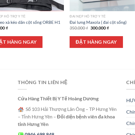
ẸP HỖ TRỢ Y TẾ
ĐAI NẸP HỖ TRỢ Y TẾ
reo xà kéo dãn cột sống ORBE H1
Đai lưng Maxola ( đai cột sống)
Giá
Giá
000
₫
350.000
₫
300.000
₫
gốc
hiện
là:
tại
350.000 ₫.
là:
ẶT HÀNG NGAY
ĐẶT HÀNG NGAY
300.000 ₫.
THÔNG TIN LIÊN HỆ
CH
Cửa Hàng Thiết Bị Y Tế Hoàng Dương
HƯ
Số 103 Hải Thượng Lãn Ông – TP Hưng Yên
Chín
– Tỉnh Hưng Yên –
Đối diện bệnh viên đa khoa
Chí
tỉnh Hưng Yên
0946.698.848
Chí