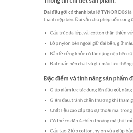
Thông tin chi tiết sản phẩm:
Đai đầu gối có thanh bản lề TYNOR D06
là
thanh nẹp bên. Đai vẫn cho phép uốn cong đ
Cấu trúc đa lớp, vải cotton thân thiện với
Lớp nylon bên ngoài giữ đai bền, giữ màu
Bản lề cứng khỏe có tác dụng nẹp bên cạ
Đai quấn nén chặt và giữ máu lưu thông
Đặc điểm và tính năng sản phẩm đa
Giúp giảm lực tác dụng lên đầu gối, nâng
Giảm đau, tránh chấn thương khi tham gi
Chất liệu cao cấp tạo sự thoải mái trong 
Có thể co dãn 4 chiều thoáng mát,hút mồ
Cấu tạo 2 lớp cotton, nylon vừa giúp bả