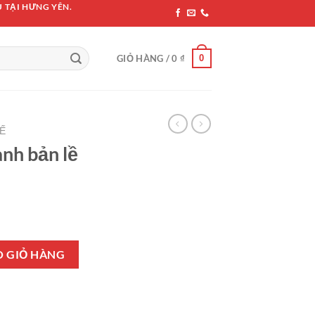
 TẠI HƯNG YÊN.
0
GIỎ HÀNG /
0
₫
Ế
anh bản lề
r D06 số lượng
O GIỎ HÀNG