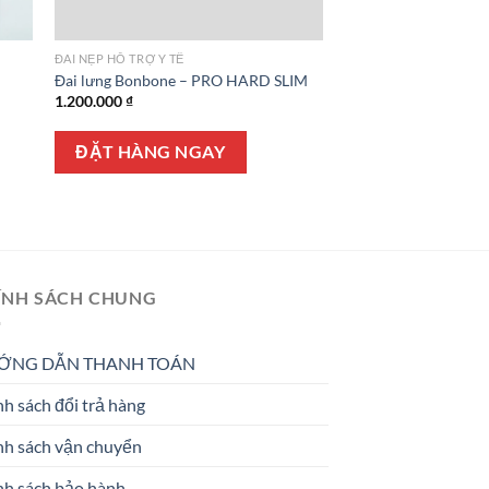
ĐAI NẸP HỖ TRỢ Y TẾ
Đai lưng Bonbone – PRO HARD SLIM
1.200.000
₫
ĐẶT HÀNG NGAY
ÍNH SÁCH CHUNG
ỚNG DẪN THANH TOÁN
h sách đổi trả hàng
nh sách vận chuyển
nh sách bảo hành