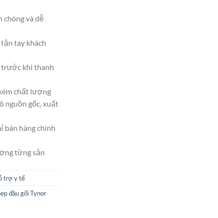
h chóng và dễ
tận tay khách
trước khi thanh
 kém chất lượng
 nguồn gốc, xuất
hỉ bán hàng chính
ượng từng sản
ỗ trợ y tế
nẹp đầu gối Tynor