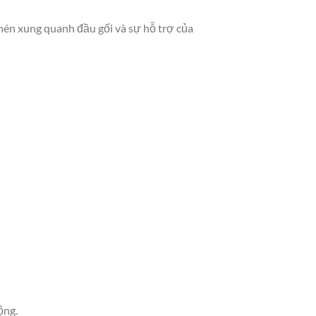
c nén xung quanh đầu gối và sự hỗ trợ của
ộng.