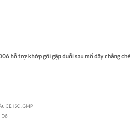
 D06 hỗ trợ khớp gối gập duỗi sau mổ dây chằng ch
 Âu CE, ISO, GMP
n Độ