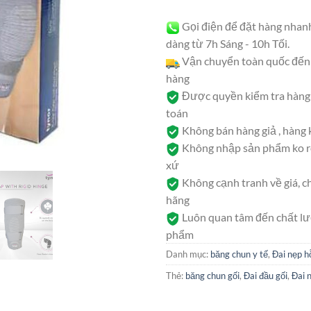
Gọi điện để đặt hàng nhan
dàng từ 7h Sáng - 10h Tối.
Vận chuyển toàn quốc đến 
hàng
Được quyền kiểm tra hàng 
toán
Không bán hàng giả , hàng
Không nhập sản phẩm ko rõ
xứ
Không cạnh tranh về giá, c
hãng
Luôn quan tâm đến chất l
phẩm
Danh mục:
băng chun y tế
,
Đai nẹp h
Thẻ:
băng chun gối
,
Đai đầu gối
,
Đai 