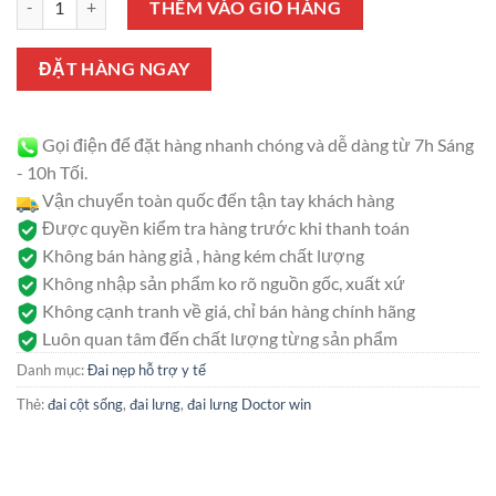
là:
tại
THÊM VÀO GIỎ HÀNG
590.000 ₫.
là:
550.000 ₫.
ĐẶT HÀNG NGAY
Gọi điện để đặt hàng nhanh chóng và dễ dàng từ 7h Sáng
- 10h Tối.
Vận chuyển toàn quốc đến tận tay khách hàng
Được quyền kiểm tra hàng trước khi thanh toán
Không bán hàng giả , hàng kém chất lượng
Không nhập sản phẩm ko rõ nguồn gốc, xuất xứ
Không cạnh tranh về giá, chỉ bán hàng chính hãng
Luôn quan tâm đến chất lượng từng sản phẩm
Danh mục:
Đai nẹp hỗ trợ y tế
Thẻ:
đai cột sống
,
đai lưng
,
đai lưng Doctor win