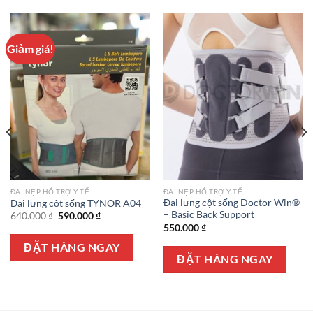
Giảm giá!
ĐAI NẸP HỖ TRỢ Y TẾ
ĐAI NẸP HỖ TRỢ Y TẾ
Đai lưng cột sống Doctor Win®
Đai lưng cột sống TYNOR A04
– Basic Back Support
Giá
Giá
640.000
₫
590.000
₫
gốc
hiện
550.000
₫
là:
tại
640.000 ₫.
là:
ĐẶT HÀNG NGAY
590.000 ₫.
ĐẶT HÀNG NGAY
0 ₫.