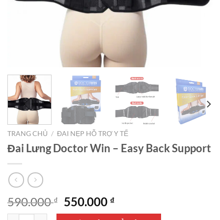
TRANG CHỦ
/
ĐAI NẸP HỖ TRỢ Y TẾ
Đai Lưng Doctor Win – Easy Back Support
Giá
Giá
590.000
550.000
₫
₫
gốc
hiện
Đai Lưng Doctor Win - Easy Back Support số lượng