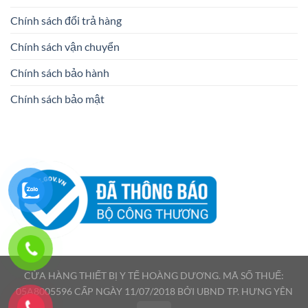
Chính sách đổi trả hàng
Chính sách vận chuyển
Chính sách bảo hành
Chính sách bảo mật
CỬA HÀNG THIẾT BỊ Y TẾ HOÀNG DƯƠNG. MÃ SỐ THUẾ:
05A8005596 CẤP NGÀY 11/07/2018 BỞI UBND TP. HƯNG YÊN