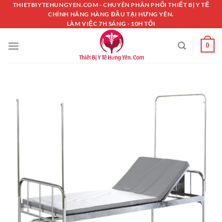
Chuyển
THIETBIYTEHUNGYEN.COM - CHUYÊN PHÂN PHỐI THIẾT BỊ Y TẾ
CHÍNH HÃNG HÀNG ĐẦU TẠI HƯNG YÊN.
đến
LÀM VIỆC 7H SÁNG - 10H TỐI
nội
dung
0