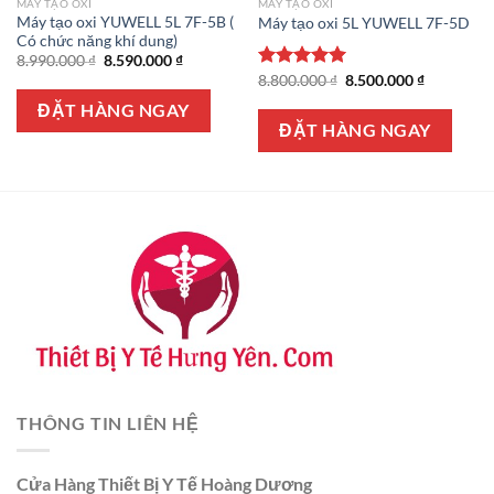
MÁY TẠO OXI
MÁY TẠO OXI
Máy tạo oxi YUWELL 5L 7F-5B (
Máy tạo oxi 5L YUWELL 7F-5D
Có chức năng khí dung)
Giá
Giá
8.990.000
₫
8.590.000
₫
gốc
hiện
Giá
Giá
Được xếp
8.800.000
₫
8.500.000
₫
là:
tại
gốc
hiện
hạng
5.00
8.990.000 ₫.
là:
là:
tại
ĐẶT HÀNG NGAY
5 sao
8.590.000 ₫.
8.800.000 ₫.
là:
ĐẶT HÀNG NGAY
8.500.000 
THÔNG TIN LIÊN HỆ
Cửa Hàng Thiết Bị Y Tế Hoàng Dương