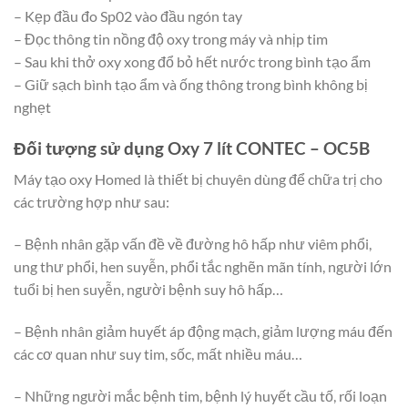
– Kẹp đầu đo Sp02 vào đầu ngón tay
– Đọc thông tin nồng độ oxy trong máy và nhịp tim
– Sau khi thở oxy xong đổ bỏ hết nước trong bình tạo ẩm
– Giữ sạch bình tạo ẩm và ống thông trong bình không bị
nghẹt
Đối tượng sử dụng Oxy 7 lít CONTEC – OC5B
Máy tạo oxy Homed là thiết bị chuyên dùng để chữa trị cho
các trường hợp như sau:
– Bệnh nhân gặp vấn đề về đường hô hấp như viêm phổi,
ung thư phổi, hen suyễn, phổi tắc nghẽn mãn tính, người lớn
tuổi bị hen suyễn, người bệnh suy hô hấp…
– Bệnh nhân giảm huyết áp động mạch, giảm lượng máu đến
các cơ quan như suy tim, sốc, mất nhiều máu…
– Những người mắc bệnh tim, bệnh lý huyết cầu tố, rối loạn