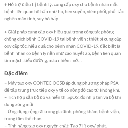
+ Hỗ trợ điều trị bệnh lý: cung cấp oxy cho bệnh nhân mắc
bệnh liên quan hô hấp như ho, hen suyễn, viêm phổi, phổi tắc
nghẽn mãn tính, suy hô hấp.
+ Giải pháp cung cấp oxy hiệu quả trong công tác phòng
chống dịch bệnh COVID-19 tại bệnh viện : thiết bị cung cấp
oxy cấp tốc, hiệu quả cho bệnh nhân COVID-19, đặc biệt là
bệnh nhân có bệnh lý nền như cao huyết áp, bệnh liên quan
tim mạch, tiểu đường, máu nhiễm mỡ…
Đặc điểm
– Máy tạo oxy CONTEC OC5B áp dụng phương pháp PSA
để tập trung trực tiếp oxy y tế có nồng độ cao từ không khí.
– Tích hợp sẵn bộ đo và hiển thị SpO2, đo nhịp tim và bộ khí
dung xông mũi
– Ứng dụng rộng rãi trong gia đình, phòng khám, bệnh viện,
trung tâm thể thao,…
– Tính năng tạo oxy nguyên chất: Tạo 7 lít oxy/ phút.