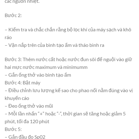
các nguồn nhiệt.
Bước 2:
– Kiểm tra và chắc chắn rằng bộ lọc khí của máy sạch và khô
ráo
– Vặn nắp trên của bình tạo ẩm và tháo bình ra
Bước 3: Thêm nước cất hoặc nước đun sôi để nguội vào giữ
hai mực nước maximum và minimumm
– Gắn ống thở vào bình tạo ẩm
Bước 4: Bật máy
– Điều chỉnh lưu lượng kế sao cho phao nổi nằm đúng vào vị
khuyến cáo
– Đeo ống thở vào mũi
– Mỗi lần nhấn “+” hoặc “-“, thời gian sẽ tăng hoặc giảm 5
phút, tối đa 120 phút
Bước 5:
– Gắn đầu đo Sp02