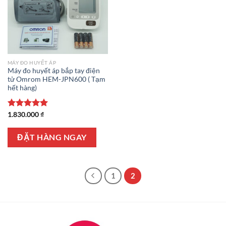
MÁY ĐO HUYẾT ÁP
Máy đo huyết áp bắp tay điện
tử Omrom HEM-JPN600 ( Tạm
hết hàng)
Được xếp
1.830.000
₫
hạng
5.00
5 sao
ĐẶT HÀNG NGAY
1
2