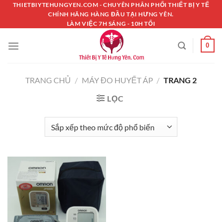
Chuyển
THIETBIYTEHUNGYEN.COM - CHUYÊN PHÂN PHỐI THIẾT BỊ Y TẾ
CHÍNH HÃNG HÀNG ĐẦU TẠI HƯNG YÊN.
đến
LÀM VIỆC 7H SÁNG - 10H TỐI
nội
dung
0
TRANG CHỦ
/
MÁY ĐO HUYẾT ÁP
/
TRANG 2
LỌC