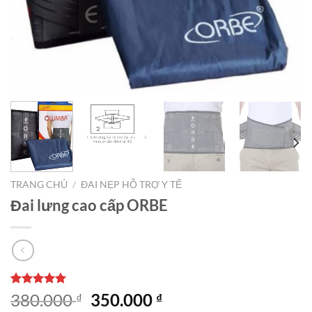
TRANG CHỦ
/
ĐAI NẸP HỖ TRỢ Y TẾ
Đai lưng cao cấp ORBE
5.00
1
trên 5
Giá
Giá
380.000
350.000
₫
₫
dựa trên