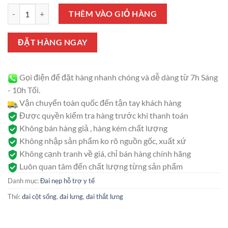
gốc
hiện
đánh giá
Đai lưng cao cấp ORBE số lượng
là:
tại
THÊM VÀO GIỎ HÀNG
380.000 ₫.
là:
350.000 ₫.
ĐẶT HÀNG NGAY
Gọi điện để đặt hàng nhanh chóng và dễ dàng từ 7h Sáng
- 10h Tối.
Vận chuyển toàn quốc đến tận tay khách hàng
Được quyền kiểm tra hàng trước khi thanh toán
Không bán hàng giả , hàng kém chất lượng
Không nhập sản phẩm ko rõ nguồn gốc, xuất xứ
Không cạnh tranh về giá, chỉ bán hàng chính hãng
Luôn quan tâm đến chất lượng từng sản phẩm
Danh mục:
Đai nẹp hỗ trợ y tế
Thẻ:
đai cột sống
,
đai lưng
,
đai thắt lưng