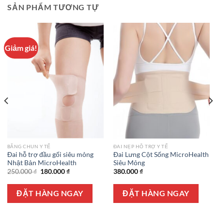
SẢN PHẨM TƯƠNG TỰ
Giảm giá!
BĂNG CHUN Y TẾ
ĐAI NẸP HỖ TRỢ Y TẾ
Đai hỗ trợ đầu gối siêu mỏng
Đai Lưng Cột Sống MicroHealth
Nhật Bản MicroHealth
Siêu Mỏng
Giá
Giá
250.000
₫
180.000
₫
380.000
₫
gốc
hiện
là:
tại
250.000 ₫.
là:
ĐẶT HÀNG NGAY
ĐẶT HÀNG NGAY
180.000 ₫.