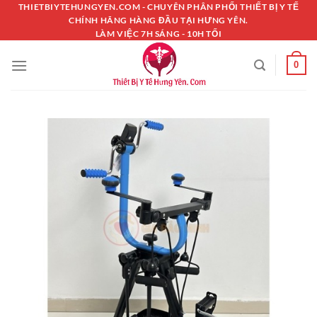
Chuyển
THIETBIYTEHUNGYEN.COM - CHUYÊN PHÂN PHỐI THIẾT BỊ Y TẾ
CHÍNH HÃNG HÀNG ĐẦU TẠI HƯNG YÊN.
đến
LÀM VIỆC 7H SÁNG - 10H TỐI
nội
dung
0