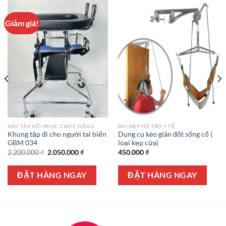
Giảm giá!
MÁY TẬP HỒI PHỤC CHỨC NĂNG
ĐAI NẸP HỖ TRỢ Y TẾ
Khung tập đi cho người tai biến
Dụng cụ kéo giãn đốt sống cổ (
GBM 034
loại kẹp cửa)
Giá
Giá
2.200.000
₫
2.050.000
₫
450.000
₫
gốc
hiện
là:
tại
0 ₫.
2.200.000 ₫.
là:
ĐẶT HÀNG NGAY
ĐẶT HÀNG NGAY
2.050.000 ₫.