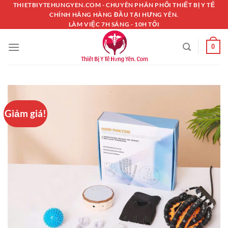
Chuyển
THIETBIYTEHUNGYEN.COM - CHUYÊN PHÂN PHỐI THIẾT BỊ Y TẾ
CHÍNH HÃNG HÀNG ĐẦU TẠI HƯNG YÊN.
đến
LÀM VIỆC 7H SÁNG - 10H TỐI
nội
dung
0
Giảm giá!