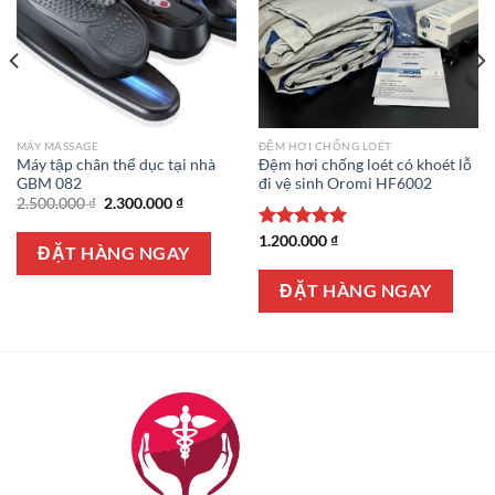
MÁY MASSAGE
ĐỆM HƠI CHỐNG LOÉT
Máy tập chân thể dục tại nhà
Đệm hơi chống loét có khoét lỗ
GBM 082
đi vệ sinh Oromi HF6002
Giá
Giá
2.500.000
₫
2.300.000
₫
gốc
hiện
là:
tại
Được xếp
1.200.000
₫
2.500.000 ₫.
là:
ĐẶT HÀNG NGAY
hạng
5.00
2.300.000 ₫.
5 sao
ĐẶT HÀNG NGAY