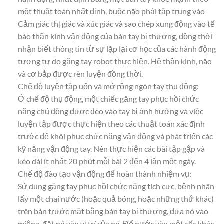
một thuật toán nhất định, buộc não phải tập trung vào
Cảm giác thị giác và xúc giác và sao chép xung động vào tế
bào thần kinh vận động của bàn tay bị thương, đồng thời
nhận biết thông tin từ sự lặp lại cơ học của các hành động
tương tự do găng tay robot thực hiện. Hệ thần kinh, não
và cơ bắp được rèn luyện đồng thời.
Chế độ luyện tập uốn và mở rộng ngón tay thụ động:
Ở chế độ thụ động, một chiếc găng tay phục hồi chức
năng chủ động được đeo vào tay bị ảnh hưởng và việc
luyện tập được thực hiện theo các thuật toán xác định
trước để khôi phục chức năng vận động và phát triển các
kỹ năng vận động tay. Nên thực hiện các bài tập gập và
kéo dài ít nhất 20 phút mỗi bài 2 đến 4 lần một ngày.
Chế độ đào tạo vận động để hoàn thành nhiệm vụ:
Sử dụng găng tay phục hồi chức năng tích cực, bệnh nhân
lấy một chai nước (hoặc quả bóng, hoặc những thứ khác)
trên bàn trước mặt bằng bàn tay bị thương, đưa nó vào
miệng, đặt nó vào vị trí của nó, Đổ nước vào một cốc khác