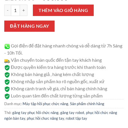
gốc
hiện
Găng tay robot phục hồi chức năng bàn, ngón tay số lượng
là:
tại
THÊM VÀO GIỎ HÀNG
1.100.000 ₫.
là:
950.000 ₫.
ĐẶT HÀNG NGAY
Gọi điện để đặt hàng nhanh chóng và dễ dàng từ 7h Sáng
- 10h Tối.
Vận chuyển toàn quốc đến tận tay khách hàng
Được quyền kiểm tra hàng trước khi thanh toán
Không bán hàng giả , hàng kém chất lượng
Không nhập sản phẩm ko rõ nguồn gốc, xuất xứ
Không cạnh tranh về giá, chỉ bán hàng chính hãng
Luôn quan tâm đến chất lượng từng sản phẩm
Danh mục:
Máy tập hồi phục chức năng
,
Sản phẩm chính hãng
Thẻ:
găng tay phục hồi chức năng
,
găng tay robot
,
phục hồi chức năng
ngón bàn tay
,
phục hồi chưc năng tay
,
robot tập tay