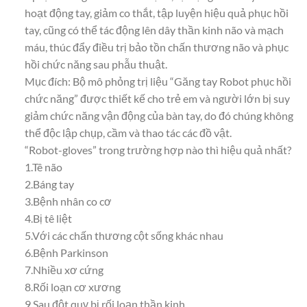
hoạt động tay, giảm co thắt, tập luyện hiệu quả phục hồi
tay, cũng có thể tác động lên dây thần kinh não và mạch
máu, thúc đẩy điều trị bảo tồn chấn thương não và phục
hồi chức năng sau phẫu thuật.
Mục đích: Bộ mô phỏng trị liệu “Găng tay Robot phục hồi
chức năng” được thiết kế cho trẻ em và người lớn bị suy
giảm chức năng vận động của bàn tay, do đó chúng không
thể độc lập chụp, cầm và thao tác các đồ vật.
“Robot-gloves” trong trường hợp nào thì hiệu quả nhất?
1.Tê não
2.Báng tay
3.Bệnh nhân co cơ
4.Bị tê liệt
5.Với các chấn thương cột sống khác nhau
6.Bệnh Parkinson
7.Nhiều xơ cứng
8.Rối loạn cơ xương
9.Sau đột quỵ bị rối loạn thần kinh