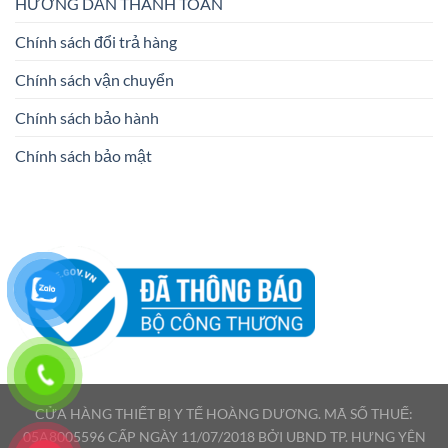
HƯỚNG DẪN THANH TOÁN
Chính sách đổi trả hàng
Chính sách vận chuyển
Chính sách bảo hành
Chính sách bảo mật
CỬA HÀNG THIẾT BỊ Y TẾ HOÀNG DƯƠNG. MÃ SỐ THUẾ:
05A8005596 CẤP NGÀY 11/07/2018 BỞI UBND TP. HƯNG YÊN