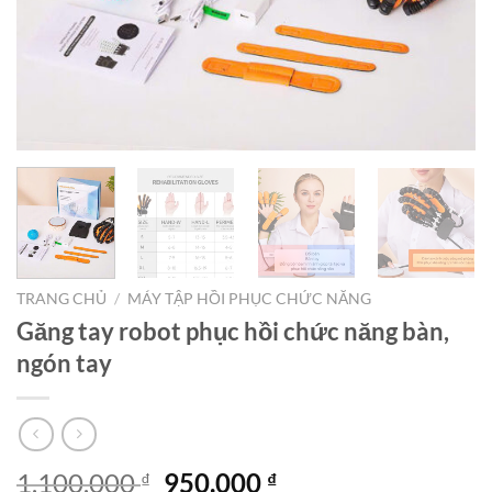
TRANG CHỦ
/
MÁY TẬP HỒI PHỤC CHỨC NĂNG
Găng tay robot phục hồi chức năng bàn,
ngón tay
Giá
Giá
1.100.000
950.000
₫
₫