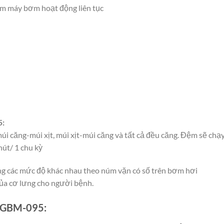
ắm máy bơm hoạt động liên tục
5:
úi căng-múi xịt, múi xịt-múi căng và tất cả đều căng. Đệm sẽ chạ
hút/ 1 chu kỳ
ằng các mức độ khác nhau theo núm vặn có số trên bơm hơi
của cơ lưng cho người bệnh.
t GBM-095: