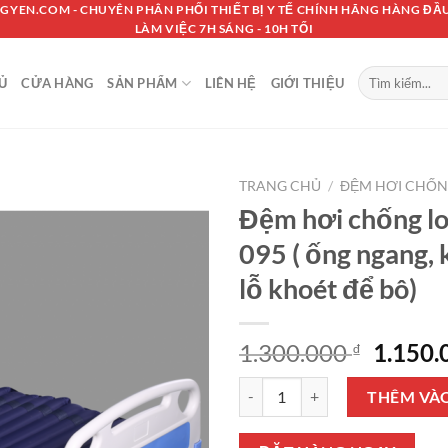
GYEN.COM - CHUYÊN PHÂN PHỐI THIẾT BỊ Y TẾ CHÍNH HÃNG HÀNG ĐẦU
LÀM VIỆC 7H SÁNG - 10H TỐI
Tìm
Ủ
CỬA HÀNG
SẢN PHẨM
LIÊN HỆ
GIỚI THIỆU
kiếm:
TRANG CHỦ
/
ĐỆM HƠI CHỐN
Đệm hơi chống l
095 ( ống ngang, 
lỗ khoét để bô)
Giá
1.300.000
1.150
₫
gốc
Đệm hơi chống loét GBM 095 ( ốn
là:
THÊM VÀ
1.300.