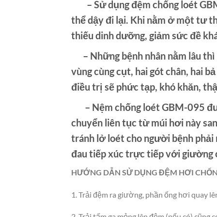
– Sử dụng
đệm chống loét
GBM-
thể dậy đi lại. Khi nằm ở một tư t
thiếu dinh dưỡng, giảm sức đề khán
– Những bệnh nhân nằm lâu thì bi
vùng cùng cụt, hai gót chân, hai bả
điều trị sẽ phức tạp, khó khăn, t
– Nệm chống loét GBM-095 được 
chuyển liên tục từ múi hơi này sa
tránh lở loét cho người bệnh phải
đau tiếp xúc trực tiếp với giường 
HƯỚNG DẪN SỬ DỤNG ĐỆM HƠI CHỐN
1. Trải đệm ra giường, phần ống hơi quay lê
2. Trải tấm ga mỏng lên đệm (nếu có) cũng c