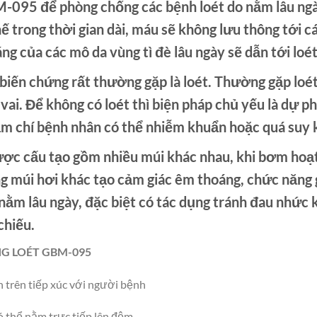
095 để phòng chống các bệnh loét do nằm lâu ngày
hế trong thời gian dài, máu sẽ không lưu thông tới c
g của các mô da vùng tì đè lâu ngày sẽ dẫn tới loé
ến chứng rất thường gặp là loét. Thường gặp loét
 vai. Để không có loét thì biện pháp chủ yếu là dự phò
hậm chí bệnh nhân có thể nhiễm khuẩn hoặc quá suy k
cấu tạo gồm nhiều múi khác nhau, khi bơm hoạt 
ng múi hơi khác tạo cảm giác êm thoáng, chức năng g
 nằm lâu ngày, đặc biệt có tác dụng tránh đau nhứ
chiếu.
G LOÉT GBM
-095
n trên tiếp xúc với người bệnh
ó thể nằm trực tiếp lên đệm