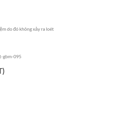
 đệm do đó không xảy ra loét
T)