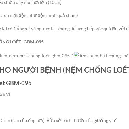
và chiều dày múi hơi lớn (10cm)
t trên mặt đệm như đệm hình quả chám)
 lại có 1 ống xịt và ngược lại, không để lưng tiếp xúc quá lâu với
ỐNG LOÉT) GBM-095
CHO NGƯỜI BỆNH (NỆM CHỐNG LOÉ
oét GBM-095
u GBM
 10 cm (cao của ống hơi). Vừa với kích thước của giường y tế