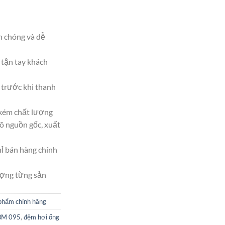
h chóng và dễ
tận tay khách
trước khi thanh
 kém chất lượng
 nguồn gốc, xuất
hỉ bán hàng chính
ượng từng sản
phẩm chính hãng
BM 095
,
đệm hơi ống