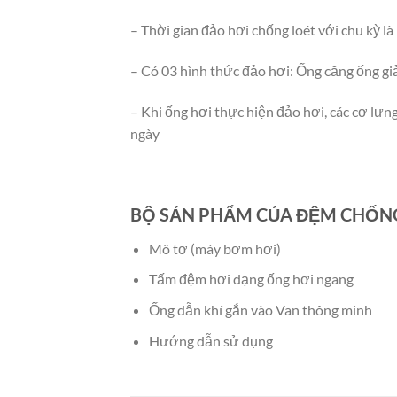
– Thời gian đảo hơi chống loét với chu kỳ l
– Có 03 hình thức đảo hơi: Ống căng ống giả
– Khi ống hơi thực hiện đảo hơi, các cơ lư
ngày
BỘ SẢN PHẨM CỦA ĐỆM CHỐNG
Mô tơ (máy bơm hơi)
Tấm đệm hơi dạng ống hơi ngang
Ống dẫn khí gắn vào Van thông minh
Hướng dẫn sử dụng