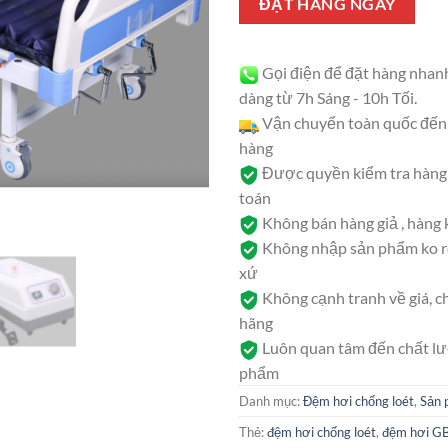
ĐẶT HÀNG NGAY
Gọi điện để đặt hàng nhan
dàng từ 7h Sáng - 10h Tối.
Vận chuyển toàn quốc đến 
hàng
Được quyền kiểm tra hàng 
toán
Không bán hàng giả , hàng
Không nhập sản phẩm ko rõ
xứ
Không cạnh tranh về giá, c
hãng
Luôn quan tâm đến chất l
phẩm
Danh mục:
Đệm hơi chống loét
,
Sản 
Thẻ:
đệm hơi chống loét
,
đệm hơi G