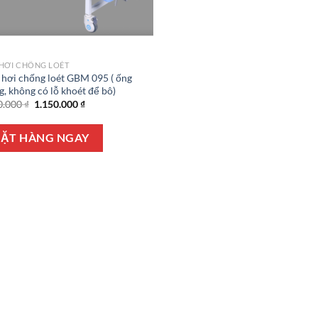
HƠI CHỐNG LOÉT
hơi chống loét GBM 095 ( ống
g, không có lỗ khoét để bô)
Giá
Giá
0.000
₫
1.150.000
₫
gốc
hiện
là:
tại
1.300.000 ₫.
là:
ẶT HÀNG NGAY
1.150.000 ₫.