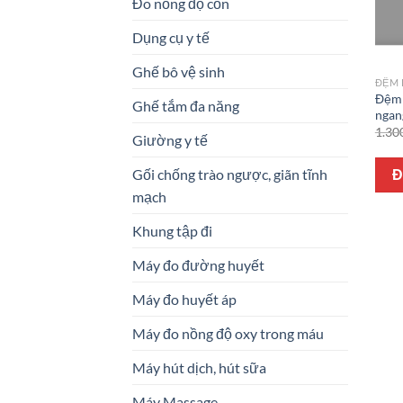
Đo nồng độ cồn
Dụng cụ y tế
Ghế bô vệ sinh
ĐỆM 
Đệm 
Ghế tắm đa năng
ngan
1.30
Giường y tế
Gối chống trào ngược, giãn tĩnh
Đ
mạch
Khung tập đi
Máy đo đường huyết
Máy đo huyết áp
Máy đo nồng độ oxy trong máu
Máy hút dịch, hút sữa
Máy Massage