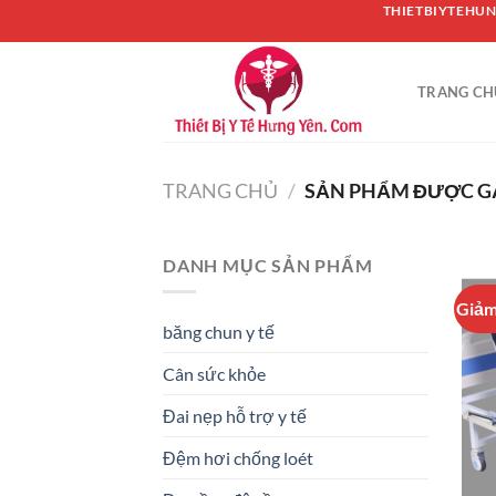
Chuyển
THIETBIYTEHUN
đến
nội
TRANG CH
dung
TRANG CHỦ
/
SẢN PHẨM ĐƯỢC GẮ
DANH MỤC SẢN PHẨM
Giảm
băng chun y tế
Cân sức khỏe
Đai nẹp hỗ trợ y tế
Đệm hơi chống loét