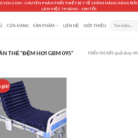
GYEN.COM - CHUYÊN PHÂN PHỐI THIẾT BỊ Y TẾ CHÍNH HÃNG HÀNG ĐẦU
LÀM VIỆC 7H SÁNG - 10H TỐI
Tìm
Ủ
CỬA HÀNG
SẢN PHẨM
LIÊN HỆ
GIỚI THIỆU
kiếm:
Hiển thị kết quả duy n
N THẺ “ĐỆM HƠI GBM 095”
 giá!