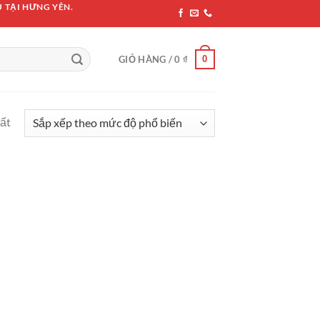
 TẠI HƯNG YÊN.
0
GIỎ HÀNG /
0
₫
hất