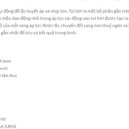
động để đo huyết áp và nhịp tim. Túi hơi là một bộ phận gắn trê
 hiệu dao động nhỏ trong áp lực tác động vào túi hơi được tạo ra
ộ của mỗi sóng áp lực được đo, chuyển đổi sang mm thuỷ ngân và hi
 gần nhất để lưu và kết quả trung bình.
nh bơm
cxi)
tâm thu)
tử)
A (LR03)