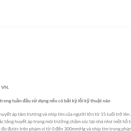
ề VN.
trong tuần đầu sử dụng nếu có bất kỳ lỗi kỹ thuật nào
huyết áp tâm trương và nhịp tim của người lớn từ 15 tuổi trở l
 tăng huyết áp trong môi trường chăm sóc tại nhà như một hỗ trợ
c đo được trên phạm vi từ 0 đến 300mmHg và nhịp tim trong phạm