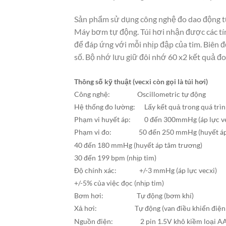
Sản phẩm sử dụng công nghệ đo dao động tự 
Máy bơm tự động. Túi hơi nhận được các tín
để đáp ứng với mỗi nhịp đập của tim. Biên đ
số. Bộ nhớ lưu giữ đôi nhớ 60 x2 kết quả đo
Thông số kỹ thuật (vecxi còn gọi là túi hơi)
Công nghệ: Oscillometric tự động
Hệ thống đo lường: Lấy kết quả trong quá trì
Phạm vi huyết áp: 0 đến 300mmHg (áp lực ve
Phạm vi đo: 50 đến 250 mmHg (huyết áp 
40 đến 180 mmHg (huyết áp tâm trương)
30 đến 199 bpm (nhịp tim)
Độ chính xác: +/-3 mmHg (áp lực vecxi)
+/-5% của việc đọc (nhịp tim)
Bơm hơi: Tự động (bơm khí)
Xả hơi: Tự động (van điều khiển điện 
Nguồn điện: 2 pin 1.5V khô kiềm loại AA