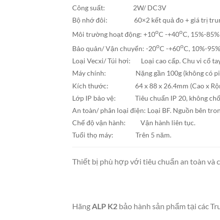
Công suất: 2W/ DC3V
Bộ nhớ đôi: 60×2 kết quả đo + giá trị trun
o
o
Môi trường hoạt động: +10
C -+40
C, 15%-85%
o
o
Bảo quản/ Vận chuyển: -20
C -+60
C, 10%-95%
Loại Vecxi/ Túi hơi: Loại cao cấp. Chu vi cổ ta
Máy chính: Nặng gần 100g (không có pin
Kích thước: 64 x 88 x 26.4mm (Cao x Rộng
Lớp IP bảo vệ: Tiêu chuẩn IP 20, không chố
An toàn/ phân loại điện: Loại BF. Nguồn bên tro
Chế độ vận hành: Vận hành liên tục.
Tuổi thọ máy: Trên 5 năm.
Thiết bị phù hợp với tiêu chuẩn an toàn
Hãng
ALP K2
bảo hành sản phẩm tại các T