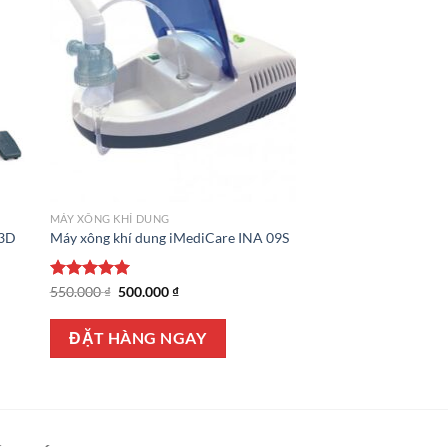
MÁY XÔNG KHÍ DUNG
23D
Máy xông khí dung iMediCare INA 09S
Giá
Giá
Được xếp
550.000
₫
500.000
₫
gốc
hiện
hạng
5.00
là:
tại
5 sao
550.000 ₫.
là:
ĐẶT HÀNG NGAY
500.000 ₫.