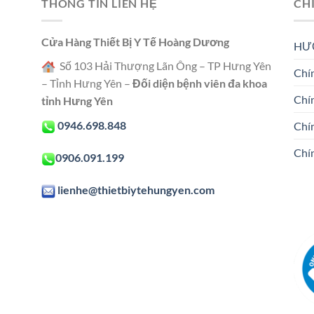
THÔNG TIN LIÊN HỆ
CH
Cửa Hàng Thiết Bị Y Tế Hoàng Dương
HƯ
Số 103 Hải Thượng Lãn Ông – TP Hưng Yên
Chín
– Tỉnh Hưng Yên –
Đối diện bệnh viên đa khoa
Chí
tỉnh Hưng Yên
0946.698.848
Chí
Chí
0906.091.199
lienhe@thietbiytehungyen.com