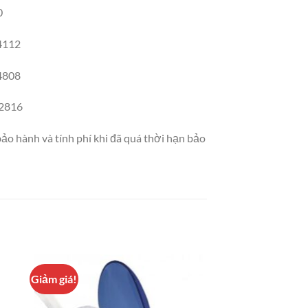
0
54112
84808
42816
ảo hành và tính phí khi đã quá thời hạn bảo
Giảm giá!