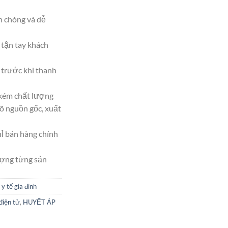
h chóng và dễ
tận tay khách
trước khi thanh
 kém chất lượng
 nguồn gốc, xuất
hỉ bán hàng chính
ượng từng sản
 y tế gia đình
điện tử
,
HUYẾT ÁP