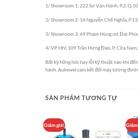
1/ Showroom 1: 222 Sư Vạn Hạnh, P.2, Q.1
2/ Showroom 2: 16 Nguyễn Chế Nghĩa, P.13
3/ Showroom 3: 69 Phạm Hùng nd, Đại Phúc
4/ VP HN: 109 Trần Hưng Đạo, P. Cửa Nam, 
Bất kỳ hỏng hóc hay lỗi kỹ thuật nào khi đế
hành. Aukewel cam kết đổi máy tương đương
SẢN PHẨM TƯƠNG TỰ
Giảm giá!
Giảm 