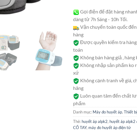
Gọi điện để đặt hàng nhan
dàng từ 7h Sáng - 10h Tối.
Vận chuyển toàn quốc đến 
hàng
Được quyền kiểm tra hàng 
toán
Không bán hàng giả , hàng
Không nhập sản phẩm ko rõ
xứ
Không cạnh tranh về giá, c
hãng
Luôn quan tâm đến chất l
phẩm
Danh mục:
Máy đo huyết áp
,
Thiết bị
Thẻ:
huyết áp alpk2
,
huyết áp alpk2 
CỔ TAY
,
máy đo huyết áp điện tử