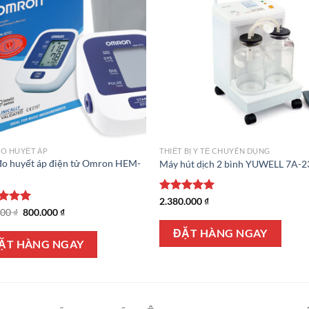
O HUYẾT ÁP
THIẾT BỊ Y TẾ CHUYÊN DỤNG
đo huyết áp điện tử Omron HEM-
Máy hút dịch 2 bình YUWELL 7A-
Được xếp
2.380.000
₫
Giá
Giá
hạng
5.00
 xếp
000
₫
800.000
₫
gốc
hiện
5 sao
g
5.00
là:
tại
ĐẶT HÀNG NGAY
o
940.000 ₫.
là:
ẶT HÀNG NGAY
800.000 ₫.