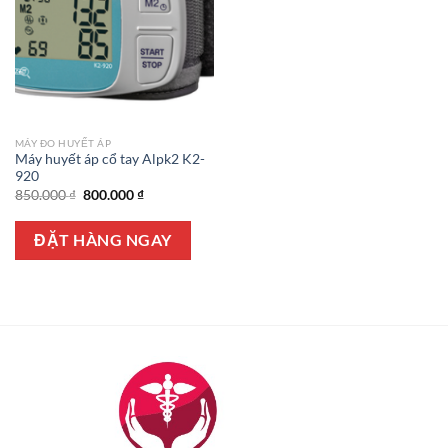
MÁY ĐO HUYẾT ÁP
Máy huyết áp cổ tay Alpk2 K2-
920
Giá
Giá
850.000
₫
800.000
₫
gốc
hiện
là:
tại
850.000 ₫.
là:
ĐẶT HÀNG NGAY
800.000 ₫.