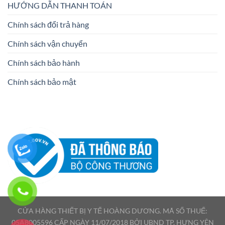
HƯỚNG DẪN THANH TOÁN
Chính sách đổi trả hàng
Chính sách vận chuyển
Chính sách bảo hành
Chính sách bảo mật
CỬA HÀNG THIẾT BỊ Y TẾ HOÀNG DƯƠNG. MÃ SỐ THUẾ:
05A8005596 CẤP NGÀY 11/07/2018 BỞI UBND TP. HƯNG YÊN