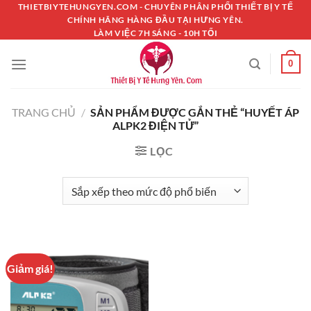
Chuyển
THIETBIYTEHUNGYEN.COM - CHUYÊN PHÂN PHỐI THIẾT BỊ Y TẾ
CHÍNH HÃNG HÀNG ĐẦU TẠI HƯNG YÊN.
đến
LÀM VIỆC 7H SÁNG - 10H TỐI
nội
dung
0
TRANG CHỦ
/
SẢN PHẨM ĐƯỢC GẮN THẺ “HUYẾT ÁP
ALPK2 ĐIỆN TỬ”
LỌC
Giảm giá!