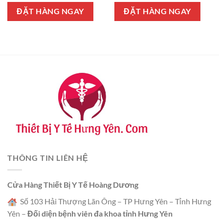
là:
tại
là:
tại
2.250.000 ₫.
là:
2.790.000 ₫.
là:
ĐẶT HÀNG NGAY
ĐẶT HÀNG NGAY
1.950.000 ₫.
2.590.000 
THÔNG TIN LIÊN HỆ
Cửa Hàng Thiết Bị Y Tế Hoàng Dương
Số 103 Hải Thượng Lãn Ông – TP Hưng Yên – Tỉnh Hưng
Yên –
Đối diện bệnh viên đa khoa tỉnh Hưng Yên