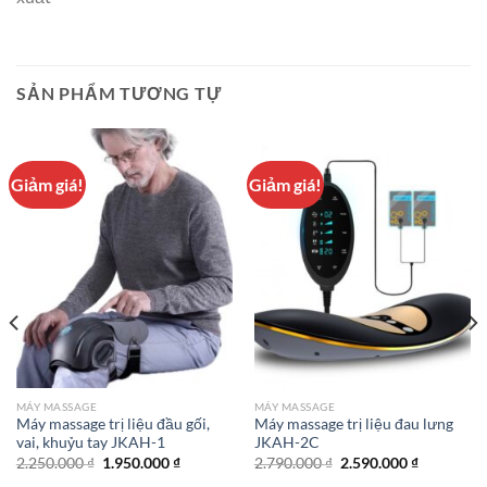
SẢN PHẨM TƯƠNG TỰ
Giảm giá!
Giảm giá!
MÁY MASSAGE
MÁY MASSAGE
Máy massage trị liệu đầu gối,
Máy massage trị liệu đau lưng
vai, khuỷu tay JKAH-1
JKAH-2C
Giá
Giá
Giá
Giá
2.250.000
₫
1.950.000
₫
2.790.000
₫
2.590.000
₫
gốc
hiện
gốc
hiện