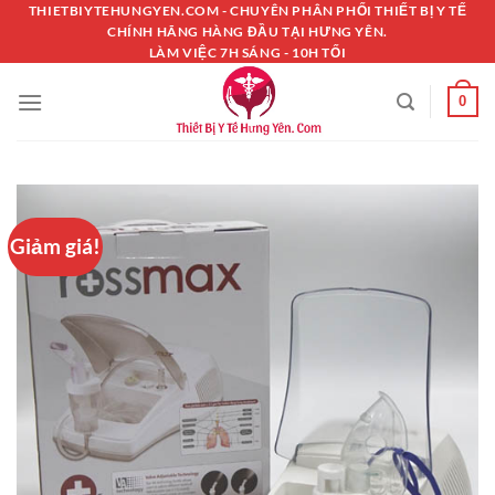
Chuyển
THIETBIYTEHUNGYEN.COM - CHUYÊN PHÂN PHỐI THIẾT BỊ Y TẾ
CHÍNH HÃNG HÀNG ĐẦU TẠI HƯNG YÊN.
đến
LÀM VIỆC 7H SÁNG - 10H TỐI
nội
dung
0
Giảm giá!