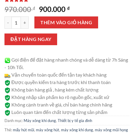
5.00
2
trên 5
Giá
Giá
970.000
900.000
₫
₫
dựa trên
gốc
hiện
đánh giá
Máy xông - hút 2 trong 1 ROSSMAX NA100 số lượng
là:
tại
THÊM VÀO GIỎ HÀNG
970.000 ₫.
là:
900.000 ₫.
ĐẶT HÀNG NGAY
Gọi điện để đặt hàng nhanh chóng và dễ dàng từ 7h Sáng
- 10h Tối.
Vận chuyển toàn quốc đến tận tay khách hàng
Được quyền kiểm tra hàng trước khi thanh toán
Không bán hàng giả , hàng kém chất lượng
Không nhập sản phẩm ko rõ nguồn gốc, xuất xứ
Không cạnh tranh về giá, chỉ bán hàng chính hãng
Luôn quan tâm đến chất lượng từng sản phẩm
Danh mục:
Máy xông khí dung
,
Thiết bị y tế gia đình
Thẻ:
mấy hút mũi
,
máy xông hút
,
máy xông khí dung
,
máy xông mũi họng