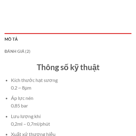
MÔ TẢ
ĐÁNH GIÁ (2)
Thông số kỹ thuật
Kích thước hạt sương
0.2 ~ 8μm
Áp lực nén
0,85 bar
Lưu lượng khí
0,2ml – 0,7ml/phút
Xuất xứ thương hiệu