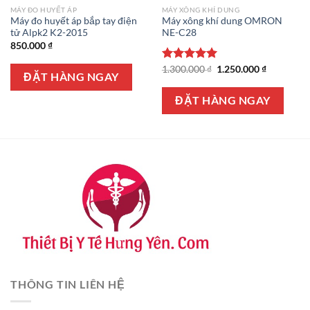
MÁY ĐO HUYẾT ÁP
MÁY XÔNG KHÍ DUNG
Máy đo huyết áp bắp tay điện
Máy xông khí dung OMRON
tử Alpk2 K2-2015
NE-C28
850.000
₫
Giá
Giá
Được xếp
1.300.000
₫
1.250.000
₫
ĐẶT HÀNG NGAY
gốc
hiện
hạng
5.00
là:
tại
5 sao
1.300.000 ₫.
là:
ĐẶT HÀNG NGAY
1.250.000 
THÔNG TIN LIÊN HỆ