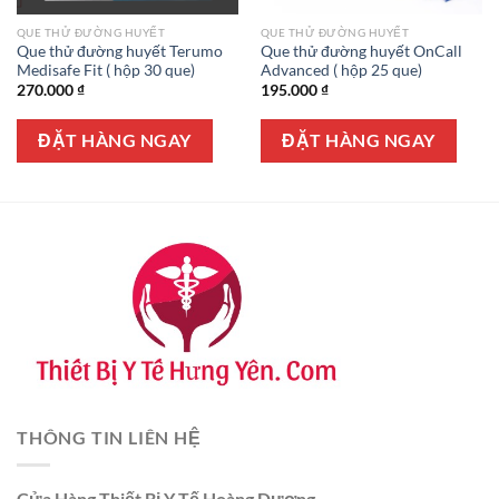
QUE THỬ ĐƯỜNG HUYẾT
QUE THỬ ĐƯỜNG HUYẾT
Que thử đường huyết Terumo
Que thử đường huyết OnCall
Medisafe Fit ( hộp 30 que)
Advanced ( hộp 25 que)
270.000
₫
195.000
₫
ĐẶT HÀNG NGAY
ĐẶT HÀNG NGAY
THÔNG TIN LIÊN HỆ
Cửa Hàng Thiết Bị Y Tế Hoàng Dương