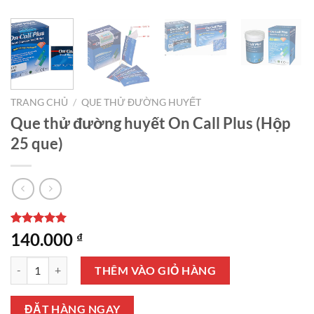
TRANG CHỦ
/
QUE THỬ ĐƯỜNG HUYẾT
Que thử đường huyết On Call Plus (Hộp
25 que)
5.00
1
trên 5
140.000
₫
dựa trên
đánh giá
Que thử đường huyết On Call Plus (Hộp 25 que) số lượng
THÊM VÀO GIỎ HÀNG
ĐẶT HÀNG NGAY