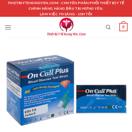
Chuyển
THIETBIYTEHUNGYEN.COM - CHUYÊN PHÂN PHỐI THIẾT BỊ Y TẾ
CHÍNH HÃNG HÀNG ĐẦU TẠI HƯNG YÊN.
đến
LÀM VIỆC 7H SÁNG - 10H TỐI
nội
dung
0