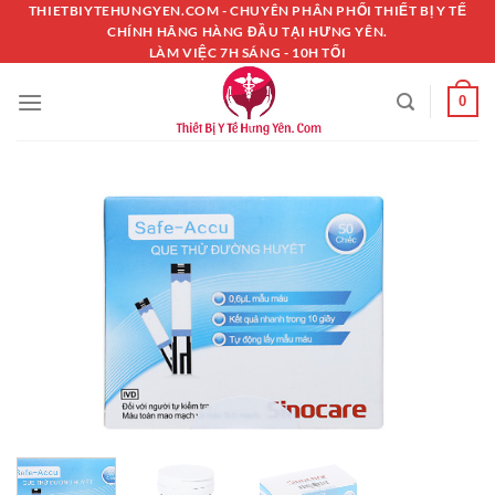
Chuyển
THIETBIYTEHUNGYEN.COM - CHUYÊN PHÂN PHỐI THIẾT BỊ Y TẾ
CHÍNH HÃNG HÀNG ĐẦU TẠI HƯNG YÊN.
đến
LÀM VIỆC 7H SÁNG - 10H TỐI
nội
dung
0