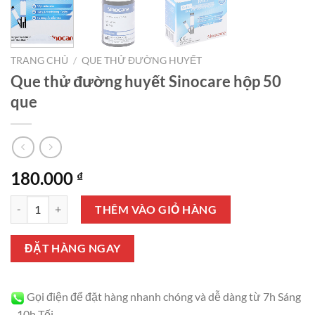
TRANG CHỦ
/
QUE THỬ ĐƯỜNG HUYẾT
Que thử đường huyết Sinocare hộp 50
que
180.000
₫
Que thử đường huyết Sinocare hộp 50 que số lượng
THÊM VÀO GIỎ HÀNG
ĐẶT HÀNG NGAY
Gọi điện để đặt hàng nhanh chóng và dễ dàng từ 7h Sáng
- 10h Tối.