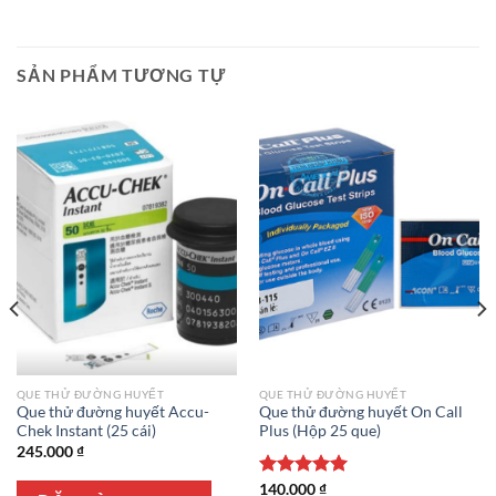
SẢN PHẨM TƯƠNG TỰ
QUE THỬ ĐƯỜNG HUYẾT
QUE THỬ ĐƯỜNG HUYẾT
Que thử đường huyết Accu-
Que thử đường huyết On Call
Chek Instant (25 cái)
Plus (Hộp 25 que)
245.000
₫
Được xếp
140.000
₫