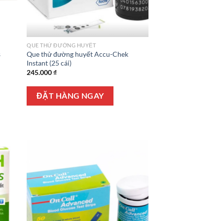
QUE THỬ ĐƯỜNG HUYẾT
s
Que thử đường huyết Accu-Chek
Instant (25 cái)
245.000
₫
ĐẶT HÀNG NGAY