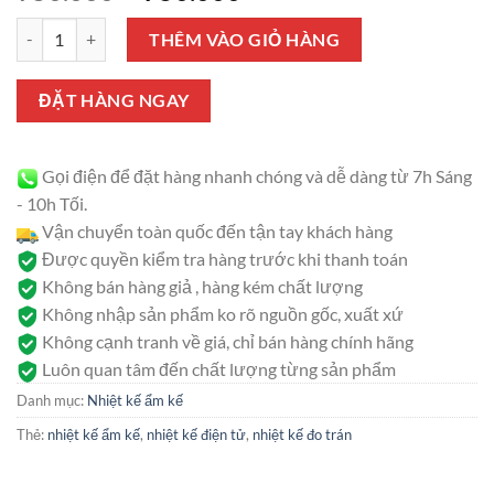
gốc
hiện
Nhiệt kế điện tử hồng ngoại đo trán và tai Jumper JPD-FR300 số lượ
là:
tại
THÊM VÀO GIỎ HÀNG
950.000 ₫.
là:
750.000 ₫.
ĐẶT HÀNG NGAY
Gọi điện để đặt hàng nhanh chóng và dễ dàng từ 7h Sáng
- 10h Tối.
Vận chuyển toàn quốc đến tận tay khách hàng
Được quyền kiểm tra hàng trước khi thanh toán
Không bán hàng giả , hàng kém chất lượng
Không nhập sản phẩm ko rõ nguồn gốc, xuất xứ
Không cạnh tranh về giá, chỉ bán hàng chính hãng
Luôn quan tâm đến chất lượng từng sản phẩm
Danh mục:
Nhiệt kế ẩm kế
Thẻ:
nhiệt kế ẩm kế
,
nhiệt kế điện tử
,
nhiệt kế đo trán