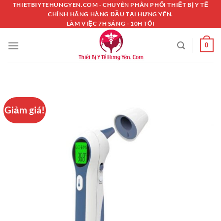
Chuyển
THIETBIYTEHUNGYEN.COM - CHUYÊN PHÂN PHỐI THIẾT BỊ Y TẾ
CHÍNH HÃNG HÀNG ĐẦU TẠI HƯNG YÊN.
đến
LÀM VIỆC 7H SÁNG - 10H TỐI
nội
dung
0
Giảm giá!