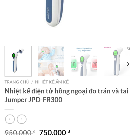
TRANG CHỦ
/
NHIỆT KẾ ẨM KẾ
Nhiệt kế điện tử hồng ngoại đo trán và tai
Jumper JPD-FR300
Giá
Giá
950.000
750.000
₫
₫