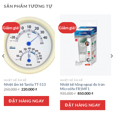
SẢN PHẨM TƯƠNG TỰ
Giảm giá!
Giảm giá!
NHIỆT KẾ ẨM KẾ
NHIỆT KẾ ẨM KẾ
Nhiệt kế hồng ngoại đo trán
Nhiệt ẩm kê Tanita TT-513
Microlife FR1MF1
Giá
Giá
250.000
₫
220.000
₫
gốc
hiện
Giá
Giá
935.000
₫
850.000
₫
là:
tại
gốc
hiện
250.000 ₫.
là:
là:
tại
ĐẶT HÀNG NGAY
220.000 ₫.
935.000 ₫.
là:
ĐẶT HÀNG NGAY
850.000 ₫.