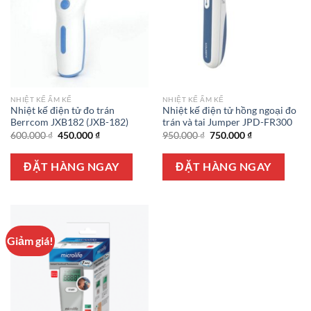
NHIỆT KẾ ẨM KẾ
NHIỆT KẾ ẨM KẾ
Nhiệt kế điện tử đo trán
Nhiệt kế điện tử hồng ngoại đo
Berrcom JXB182 (JXB-182)
trán và tai Jumper JPD-FR300
Giá
Giá
Giá
Giá
600.000
₫
450.000
₫
950.000
₫
750.000
₫
gốc
hiện
gốc
hiện
là:
tại
là:
tại
600.000 ₫.
là:
950.000 ₫.
là:
ĐẶT HÀNG NGAY
ĐẶT HÀNG NGAY
450.000 ₫.
750.000 ₫.
Giảm giá!