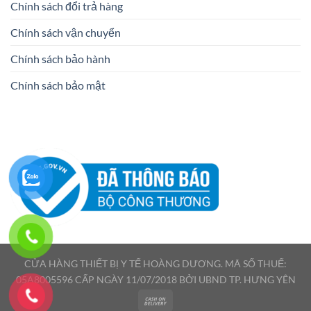
Chính sách đổi trả hàng
Chính sách vận chuyển
Chính sách bảo hành
Chính sách bảo mật
CỬA HÀNG THIẾT BỊ Y TẾ HOÀNG DƯƠNG. MÃ SỐ THUẾ:
05A8005596 CẤP NGÀY 11/07/2018 BỞI UBND TP. HƯNG YÊN