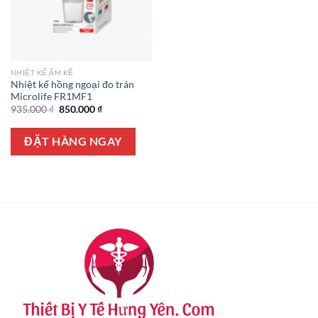
NHIỆT KẾ ẨM KẾ
Nhiệt kế hồng ngoại đo trán
Microlife FR1MF1
Giá
Giá
935.000
₫
850.000
₫
gốc
hiện
là:
tại
935.000 ₫.
là:
ĐẶT HÀNG NGAY
850.000 ₫.