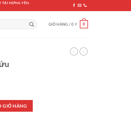
 TẠI HƯNG YÊN.
0
GIỎ HÀNG /
0
₫
cứu
lượng
O GIỎ HÀNG