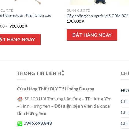
CỤ Y TẾ
DỤNG CỤ Y TẾ
ù hồng ngoại TNE ( Chân cao
Gậy chống cho người già GBM 024
)
170.000
₫
Giá
Giá
000
₫
700.000
₫
gốc
hiện
là:
tại
ĐẶT HÀNG NGAY
720.000 ₫.
là:
ẶT HÀNG NGAY
700.000 ₫.
THÔNG TIN LIÊN HỆ
CH
Cửa Hàng Thiết Bị Y Tế Hoàng Dương
HƯ
Số 103 Hải Thượng Lãn Ông – TP Hưng Yên
Chín
– Tỉnh Hưng Yên –
Đối diện bệnh viên đa khoa
Chí
tỉnh Hưng Yên
0946.698.848
Chí