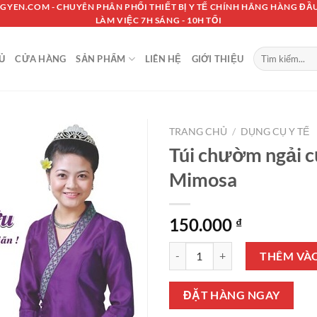
GYEN.COM - CHUYÊN PHÂN PHỐI THIẾT BỊ Y TẾ CHÍNH HÃNG HÀNG ĐẦU
LÀM VIỆC 7H SÁNG - 10H TỐI
Tìm
Ủ
CỬA HÀNG
SẢN PHẨM
LIÊN HỆ
GIỚI THIỆU
kiếm:
TRANG CHỦ
/
DỤNG CỤ Y TẾ
Túi chườm ngải 
Mimosa
150.000
₫
Túi chườm ngải cứu Mimosa số 
THÊM VÀ
ĐẶT HÀNG NGAY