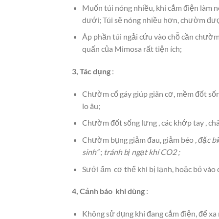
Muốn túi nóng nhiều, khi cắm điện làm nó
dưới; Túi sẽ nóng nhiều hơn, chườm đượ
Áp phần túi ngải cứu vào chỗ cần chườm 
quấn của Mimosa rất tiện ích;
3, Tác dụng
:
Chườm cổ gáy giúp giãn cơ, mềm đốt sống 
lo âu;
Chườm đốt sống lưng , các khớp tay , ch
Chườm bụng giảm đau, giảm béo ,
đặc bi
sinh”
;
tránh bị ngạt khí CO2 ;
Sưởi ấm cơ thể khi bị lạnh, hoặc bỏ vào c
4, Cảnh báo khi dùng
:
Không sử dụng khi đang cắm điện, để xa n