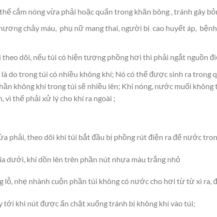
 thể cắm nóng vừa phải hoặc quấn trong khăn bông , tránh gây bỏn
thương chảy máu, phụ nữ mang thai, người bị cao huyết áp, bện
 theo dõi, nếu túi có hiện tượng phồng hơi thì phải ngắt nguồn đ
 là do trong túi có nhiều không khí; Nó có thể được sinh ra trong 
phần không khí trong túi sẽ nhiều lên; Khi nóng, nước muối không 
 vì thế phải xử lý cho khí ra ngoài ;
 phải, theo dõi khi túi bắt đầu bị phồng rút điện ra để nước tro
a dưới, khí dồn lên trên phần nút nhựa màu trắng nhỏ
lỗ, nhẹ nhành cuộn phần túi không có nước cho hơi từ từ xì ra, đến
 tới khi nút được ấn chặt xuống tránh bị không khí vào túi;