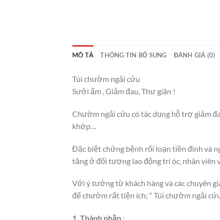
MÔ TẢ
THÔNG TIN BỔ SUNG
ĐÁNH GIÁ (0)
Túi chườm ngải cứu
Sưởi ấm , Giảm đau, Thư giãn !
Chườm ngải cứu có tác dụng hỗ trợ giảm đau 
khớp…
Đặc biệt chứng bệnh rối loạn tiền đình và n
tăng ở đối tượng lao động trí óc, nhân viên
Với ý tưởng từ khách hàng và các chuyên gi
để chườm rất tiện ích; “ Túi chườm ngải cứ
1, Thành phần
: