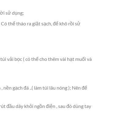
ười sử dụng;
 Có thể tháo ra giặt sạch, để khô rồi sử
túi vải bọc ( có thể cho thêm vài hạt muối và
 nền gạch đá ..( làm túi lâu nóng ); Nên để
út đầu dây khỏi ngồn điện , sau đó dùng tay