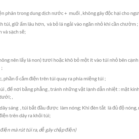
điện phân trong dung dịch nước + muối , không gây độc hại cho ng
ạch túi, giữ ấm lâu hơn, và bỏ lá ngải vào ngăn nhỏ khi cần chườm ;
 và sạch sẽ;
ông nên lấy lá non) tươi hoặc khô bỏ một ít vào túi nhỏ bên cạnh 
 ;
, phần ổ cắm điện trên túi quay ra phía miệng túi ;
i , để nơi bằng phẳng , tránh những vật lạnh dẫn nhiệt : mặt kính ,
ưới; ,
ây sáng , túi bắt đầu được làm nóng; Khi đèn tắt là đủ độ nóng, r
điện trên dây ra khỏi túi;
iện mà rút túi ra, dễ gây chập điện)