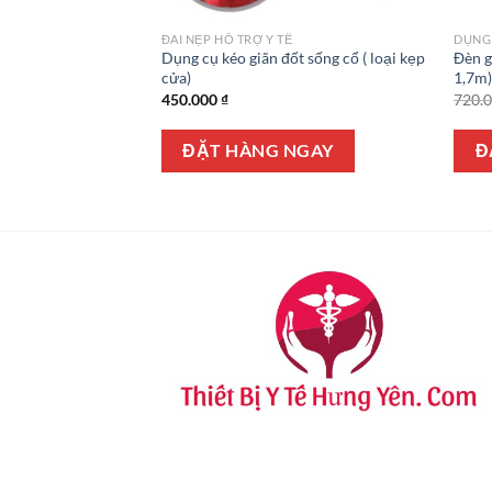
ĐAI NẸP HỖ TRỢ Y TẾ
DỤNG 
Dụng cụ kéo giãn đốt sống cổ ( loại kẹp
Đèn g
 liệu TNE 250w
cửa)
1,7m
450.000
₫
720.
Giá
0
₫
hiện
tại
ĐẶT HÀNG NGAY
Đ
₫.
là:
NGAY
320.000 ₫.