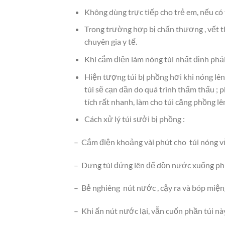
Không dùng trực tiếp cho trẻ em, nếu có
Trong trường hợp bị chấn thương , vết 
chuyên gia y tế.
Khi cắm điện làm nóng túi nhất định phải
Hiện tượng túi bị phồng hơi khi nóng lên
túi sẽ cạn dần do quá trình thẩm thấu ; 
tích rất nhanh, làm cho túi căng phồng lên,
Cách xử lý túi sưởi bị phồng :
– Cắm điện khoảng vài phút cho túi nóng vừa
– Dựng túi đứng lên để dồn nước xuống phí
– Bẻ nghiêng nút nước , cậy ra và bóp miệng 
– Khi ấn nút nước lại, vẫn cuốn phần túi này