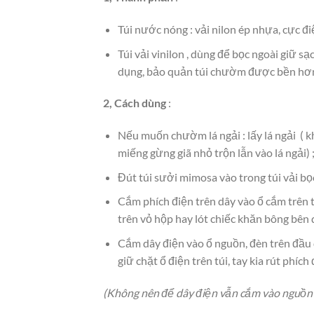
Túi nước nóng : vải nilon ép nhựa, cực 
Túi vải vinilon , dùng để bọc ngoài giữ s
dụng, bảo quản túi chườm được bền hơn
2, Cách dùng
:
Nếu muốn chườm lá ngải : lấy lá ngải ( kh
miếng gừng giã nhỏ trộn lẫn vào lá ngải) ;
Đút túi sưởi mimosa vào trong túi vải bọc
Cắm phích điện trên dây vào ổ cắm trên tú
trên vỏ hộp hay lót chiếc khăn bông bên d
Cắm dây điện vào ổ nguồn, đèn trên đầu d
giữ chặt ổ điện trên túi, tay kia rút phích 
(Không nên để dây điện vẫn cắm vào nguồn đ