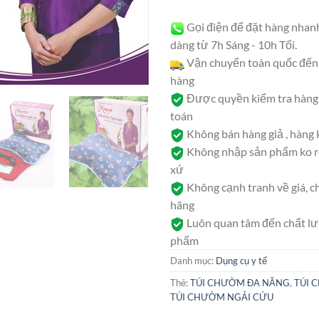
Gọi điện để đặt hàng nhan
dàng từ 7h Sáng - 10h Tối.
Vận chuyển toàn quốc đến 
hàng
Được quyền kiểm tra hàng 
toán
Không bán hàng giả , hàng
Không nhập sản phẩm ko rõ
xứ
Không cạnh tranh về giá, c
hãng
Luôn quan tâm đến chất l
phẩm
Danh mục:
Dụng cụ y tế
Thẻ:
TÚI CHƯỜM ĐA NĂNG
,
TÚI 
TÚI CHƯỜM NGẢI CỨU