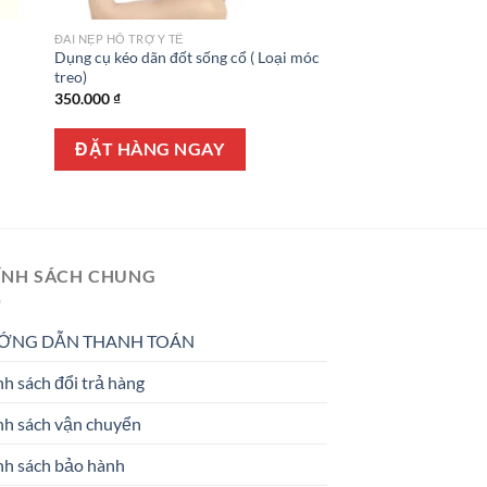
ĐAI NẸP HỖ TRỢ Y TẾ
Dụng cụ kéo dãn đốt sống cổ ( Loại móc
treo)
350.000
₫
ĐẶT HÀNG NGAY
ÍNH SÁCH CHUNG
ỚNG DẪN THANH TOÁN
h sách đổi trả hàng
nh sách vận chuyển
nh sách bảo hành