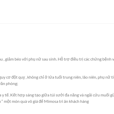
, giảm béo với phụ nữ sau sinh. Hỗ trợ điều trị các chứng bệnh v
guy cơ đột quỵ , không chỉ ở lứa tuổi trung niên, lão niên, phụ nữ
 văn phòng;
a y tế. Kết hợp sáng tạo giữa túi sưởi đa năng và ngải cứu muối
u “ một món quà vô giá để Mimosa tri ân khách hàng