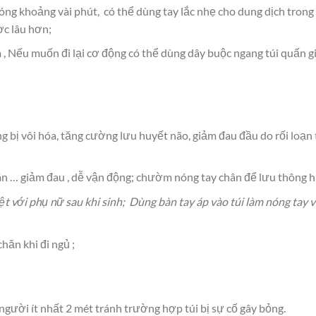
ng khoảng vài phút, có thể dùng tay lắc nhẹ cho dung dịch trong 
c lâu hơn;
, Nếu muốn đi lại cơ động có thể dùng dây buộc ngang túi quấn gi
bị vôi hóa, tăng cường lưu huyết não, giảm đau đầu do rối loạn t
ân … giảm đau , dễ vận động; chườm nóng tay chân để lưu thông hu
ệt với phụ nữ sau khi sinh; Dùng bàn tay áp vào túi làm nóng tay 
hăn khi đi ngủ ;
gười ít nhất 2 mét tránh trường hợp túi bị sự cố gây bỏng.