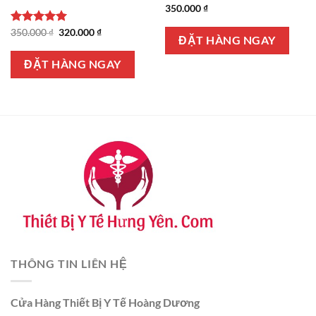
350.000
₫
Giá
Giá
Được xếp
350.000
₫
320.000
₫
ĐẶT HÀNG NGAY
gốc
hiện
hạng
5.00
là:
tại
5 sao
350.000 ₫.
là:
ĐẶT HÀNG NGAY
320.000 ₫.
THÔNG TIN LIÊN HỆ
Cửa Hàng Thiết Bị Y Tế Hoàng Dương