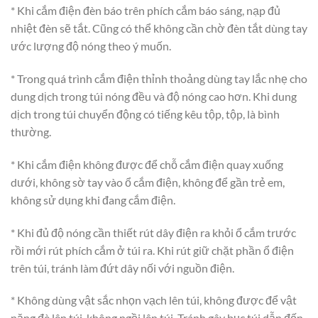
* Khi cắm điện đèn báo trên phích cắm báo sáng, nạp đủ
nhiệt đèn sẽ tắt. Cũng có thể không cần chờ đèn tắt dùng tay
ước lượng độ nóng theo ý muốn.
* Trong quá trình cắm điện thỉnh thoảng dùng tay lắc nhẹ cho
dung dịch trong túi nóng đều và độ nóng cao hơn. Khi dung
dịch trong túi chuyển động có tiếng kêu tộp, tộp, là bình
thường.
* Khi cắm điện không được để chỗ cắm điện quay xuống
dưới, không sờ tay vào ổ cắm điện, không để gần trẻ em,
không sử dụng khi đang cắm điện.
* Khi đủ độ nóng cần thiết rút dây điện ra khỏi ổ cắm trước
rồi mới rút phích cắm ở túi ra. Khi rút giữ chặt phần ổ điện
trên túi, tránh làm đứt dây nối với nguồn điện.
* Không dùng vật sắc nhọn vạch lên túi, không được để vật
nặng đè lên túi, không ngồi lên túi. Tránh gây bục túi dẫn đến