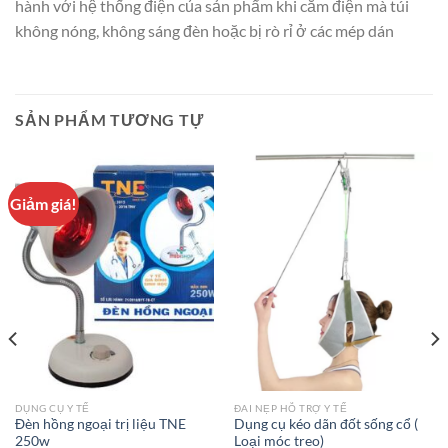
hành với hệ thống điện của sản phẩm khi cắm điện mà túi
không nóng, không sáng đèn hoặc bị rò rỉ ở các mép dán
SẢN PHẨM TƯƠNG TỰ
Giảm giá!
DỤNG CỤ Y TẾ
ĐAI NẸP HỖ TRỢ Y TẾ
Đèn hồng ngoại trị liệu TNE
Dụng cụ kéo dãn đốt sống cổ (
250w
Loại móc treo)