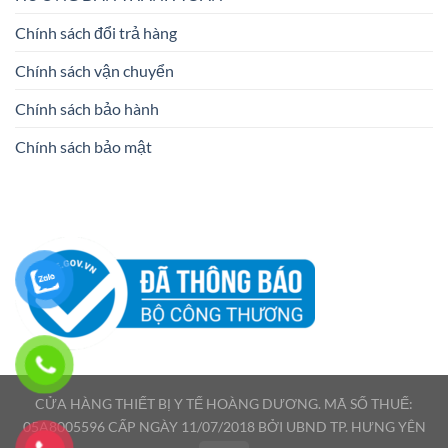
Chính sách đổi trả hàng
Chính sách vận chuyển
Chính sách bảo hành
Chính sách bảo mật
CỬA HÀNG THIẾT BỊ Y TẾ HOÀNG DƯƠNG. MÃ SỐ THUẾ:
05A8005596 CẤP NGÀY 11/07/2018 BỞI UBND TP. HƯNG YÊN