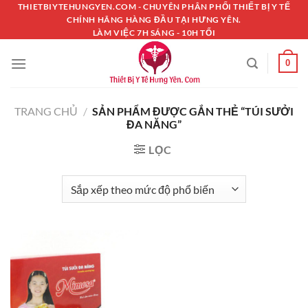
Chuyển
THIETBIYTEHUNGYEN.COM - CHUYÊN PHÂN PHỐI THIẾT BỊ Y TẾ
CHÍNH HÃNG HÀNG ĐẦU TẠI HƯNG YÊN.
đến
LÀM VIỆC 7H SÁNG - 10H TỐI
nội
dung
0
TRANG CHỦ
/
SẢN PHẨM ĐƯỢC GẮN THẺ “TÚI SƯỞI
ĐA NĂNG”
LỌC