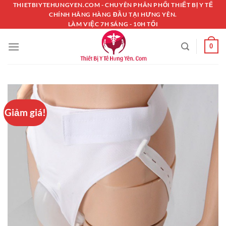
Chuyển
THIETBIYTEHUNGYEN.COM - CHUYÊN PHÂN PHỐI THIẾT BỊ Y TẾ
CHÍNH HÃNG HÀNG ĐẦU TẠI HƯNG YÊN.
đến
LÀM VIỆC 7H SÁNG - 10H TỐI
nội
dung
0
Giảm giá!