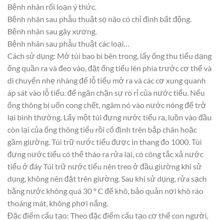
Bệnh nhân rối loạn ý thức.
Bệnh nhân sau phẫu thuật sọ não có chỉ định bất động.
Bệnh nhân sau gãy xương.
Bệnh nhân sau phẫu thuật các loại…
Cách sử dụng: Mở túi bao bì bên trong, lấy ống thu tiểu dạng
ống quần ra và đeo vào, đặt ống tiểu lên phía trước cơ thể và
di chuyển nhẹ nhàng để lỗ tiểu mở ra và các cơ xung quanh
áp sát vào lỗ tiểu. để ngăn chặn sự rò rỉ của nước tiểu. Nếu
ống thông bị uốn cong chết, ngâm nó vào nước nóng để trở
lại bình thường. Lấy một túi đựng nước tiểu ra, luồn vào đầu
còn lại của ống thông tiểu rồi cố định trên bắp chân hoặc
gầm giường. Túi trữ nước tiểu được in thang đo 1000. Túi
đựng nước tiểu có thể tháo ra rửa lại, có công tắc xả nước
tiểu ở đáy Túi trữ nước tiểu nên treo ở đầu giường khi sử
dụng, không nên đặt trên giường. Sau khi sử dụng, rửa sạch
bằng nước không quá 30 ° C để khô, bảo quản nơi khô ráo
thoáng mát, không phơi nắng.
Đặc điểm cấu tạo: Theo đặc điểm cấu tạo cơ thể con người,