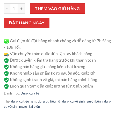
gốc
hiện
đánh giá
Bộ Chụp Tiểu Tại Chỗ Nam/ Nữ | Dụng cụ hỗ trợ đi tiểu cho người b
là:
tại
THÊM VÀO GIỎ HÀNG
90.000 ₫.
là:
70.000 ₫.
ĐẶT HÀNG NGAY
Gọi điện để đặt hàng nhanh chóng và dễ dàng từ 7h Sáng
- 10h Tối.
Vận chuyển toàn quốc đến tận tay khách hàng
Được quyền kiểm tra hàng trước khi thanh toán
Không bán hàng giả , hàng kém chất lượng
Không nhập sản phẩm ko rõ nguồn gốc, xuất xứ
Không cạnh tranh về giá, chỉ bán hàng chính hãng
Luôn quan tâm đến chất lượng từng sản phẩm
Danh mục:
Dụng cụ y tế
Thẻ:
dụng cụ tiểu nam
,
dụng cụ tiểu nữ
,
dụng cụ vệ sinh người bệnh
,
dụng
cụ vệ sinh người tai biến