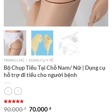
TRANG CHỦ
/
DỤNG CỤ Y TẾ
Bộ Chụp Tiểu Tại Chỗ Nam/ Nữ | Dụng cụ
hỗ trợ đi tiểu cho người bệnh
5.00
1
trên 5
Giá
Giá
90.000
70.000
₫
₫
dựa trên