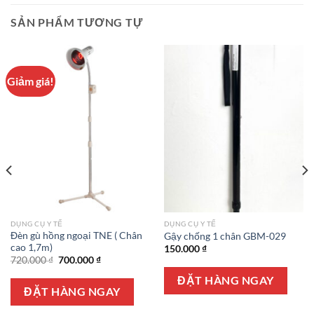
SẢN PHẨM TƯƠNG TỰ
Giảm giá!
DỤNG CỤ Y TẾ
DỤNG CỤ Y TẾ
Đèn gù hồng ngoại TNE ( Chân
Gậy chống 1 chân GBM-029
cao 1,7m)
150.000
₫
Giá
Giá
720.000
₫
700.000
₫
gốc
hiện
là:
tại
ĐẶT HÀNG NGAY
720.000 ₫.
là:
ĐẶT HÀNG NGAY
700.000 ₫.