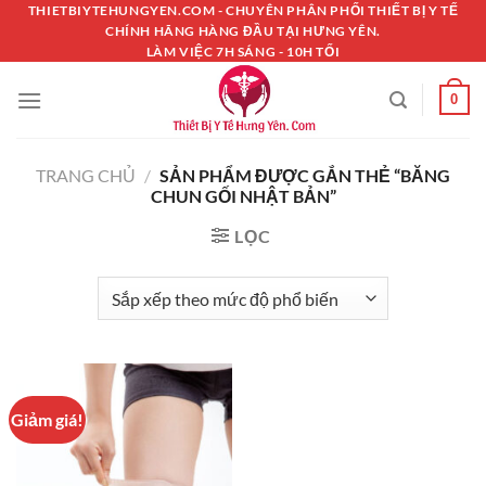
Chuyển
THIETBIYTEHUNGYEN.COM - CHUYÊN PHÂN PHỐI THIẾT BỊ Y TẾ
CHÍNH HÃNG HÀNG ĐẦU TẠI HƯNG YÊN.
đến
LÀM VIỆC 7H SÁNG - 10H TỐI
nội
dung
0
TRANG CHỦ
/
SẢN PHẨM ĐƯỢC GẮN THẺ “BĂNG
CHUN GỐI NHẬT BẢN”
LỌC
Giảm giá!