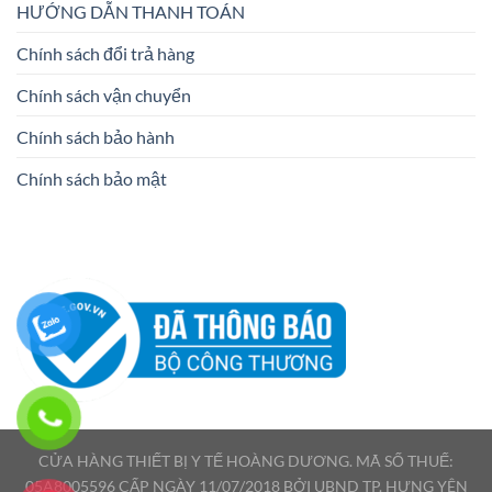
HƯỚNG DẪN THANH TOÁN
Chính sách đổi trả hàng
Chính sách vận chuyển
Chính sách bảo hành
Chính sách bảo mật
CỬA HÀNG THIẾT BỊ Y TẾ HOÀNG DƯƠNG. MÃ SỐ THUẾ:
05A8005596 CẤP NGÀY 11/07/2018 BỞI UBND TP. HƯNG YÊN