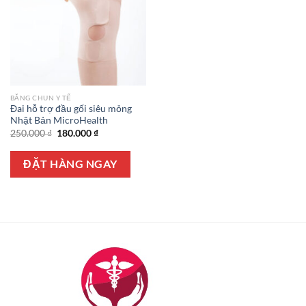
BĂNG CHUN Y TẾ
Đai hỗ trợ đầu gối siêu mỏng
Nhật Bản MicroHealth
Giá
Giá
250.000
₫
180.000
₫
gốc
hiện
là:
tại
250.000 ₫.
là:
ĐẶT HÀNG NGAY
180.000 ₫.