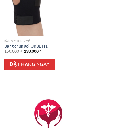
BĂNG CHUN Y TẾ
Băng chun gối ORBE H1
Giá
Giá
150.000
₫
130.000
₫
gốc
hiện
là:
tại
150.000 ₫.
là:
ĐẶT HÀNG NGAY
130.000 ₫.