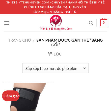
Chuyển
THIETBIYTEHUNGYEN.COM - CHUYÊN PHÂN PHỐI THIẾT BỊ Y TẾ
CHÍNH HÃNG HÀNG ĐẦU TẠI HƯNG YÊN.
đến
LÀM VIỆC 7H SÁNG - 10H TỐI
nội
dung
0
TRANG CHỦ
/
SẢN PHẨM ĐƯỢC GẮN THẺ “BĂNG
GỐI”
LỌC
Giảm giá!