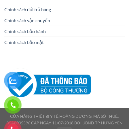
Chính sách đổi trả hàng
Chính sách vận chuyển
Chính sách bảo hành
Chính sách bảo mật
CỬA HÀNG THIẾT BỊ Y TẾ HOÀNG DƯƠNG. MÃ SỐ THUẾ:
05A8005596 CẤP NGÀY 11/07/2018 BỞI UBND TP. HƯNG YÊN